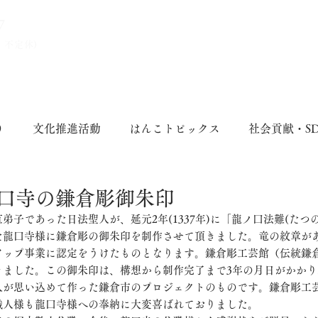
7
、不定休)
り
文化推進活動
はんこトピックス
社会貢献・S
口寺の鎌倉彫御朱印
弟子であった日法聖人が、延元2年(1337年)に「龍ノ口法難(たつ
た龍口寺様に鎌倉彫の御朱印を制作させて頂きました。竜の紋章が
アップ事業に認定をうけたものとなります。
鎌倉彫工芸館（
伝統鎌
きました。この御朱印は、構想から制作完了まで3年の月日がかか
人が思い込めて作った鎌倉市のプロジェクトのものです。鎌倉彫工
職人様も龍口寺様への奉納に大変喜ばれておりました。