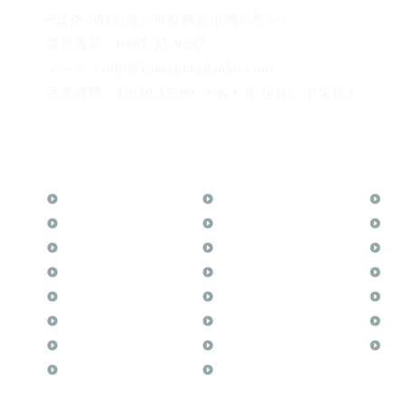
〒248-0012 神奈川県鎌倉市御成町5-6
電話番号：0467-37-9297
メール：info@kamakurahanko.com
営業時間：10:30-17:00 （水・日 定休、不定休）
横浜からJR横須賀線で鎌倉まで約20分
​鎌倉駅から徒歩2分
TOP
花押（かおう）
お
月野印
最高級品「象牙印鑑」
メ
鎌倉はんこについて
鎌倉彫「月野印」
業
鎌倉と印章の歴史
鎌倉彫の御朱印
よ
日本人と印鑑
神社仏閣の御朱印
文
印鑑の種類と選び方
作品集：印影ギャラリー
印
個人の印鑑
印鑑の彫り直し
商
法人会社の印鑑
印鑑のご祈祷・ご供養