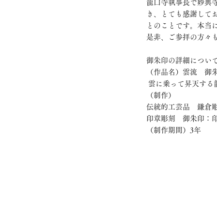
龍口寺執事長で妙典
き、とても感謝して
とのことです。本当
是非、ご参拝の方々
御朱印の詳細につい
（作品名）雲流　御
 雲に乗って昇天す
（制作）
伝統的工芸品　鎌倉
印章彫刻　御朱印：
（制作期間）3年