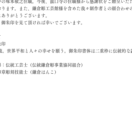
寺の塚本敬之住職。今後、龍口寺の住職様から感謝状をご贈呈いた
おります。また、鎌倉彫工芸館様を含めた我々制作者との顔合わせ
にありがとうございます。
も御朱印を見て頂ければ幸いでございます。
て
朱印
る龍。世界平和と人々の幸せを願う。御朱印書体は二重枠に伝統的な
彫：伝統工芸士（伝統鎌倉彫事業協同組合）
印章彫刻技能士（鎌倉はんこ）