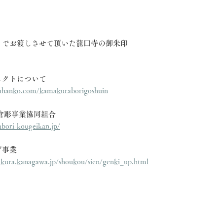
トでお渡しさせて頂いた龍口寺の御朱印
ェクトについて
ahanko.com/kamakuraborigoshuin
倉彫事業協同組合
bori-kougeikan.jp/
プ事業
akura.kanagawa.jp/shoukou/sien/genki_up.html