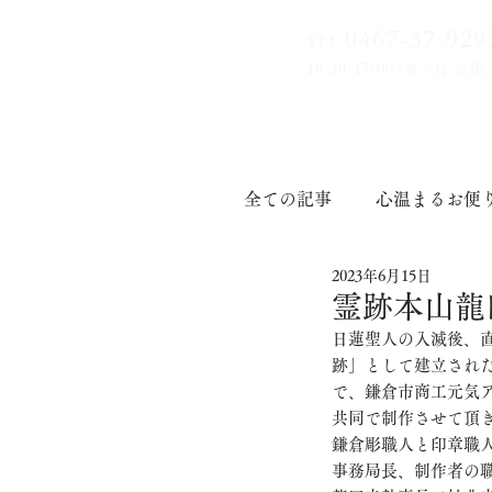
0467-37-9
29
TEL
10:30-17:00
(水・日 定休
全ての記事
心温まるお便
2023年6月15日
印章道
霊跡本山龍
日蓮聖人の入滅後、直
跡」として建立され
で、
鎌倉市商工元気
共同で制作させて頂
鎌倉彫職人と印章職
事務局長、制作者の