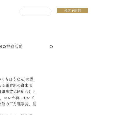
来店予約制
ENGLISH
DGS推進活動
のくちほうなん)の霊
ある鎌倉彫の御朱印
倉彫事業協同組合）と
り、コロナ渦において
芸館の三月理事長、星