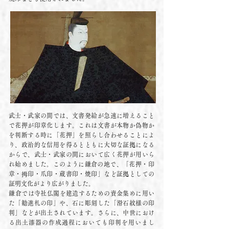
武士・武家の間では、文書発給が急速に増えること
で花押が印章化します。これは文書が本物か偽物か
を判断する時に「花押」を照らし合わせることによ
り、政治的な信用を得るとともに大切な証拠になる
からで、武士・武家の間において広く花押が用いら
れ始めました。​このように鎌倉の地で、「花押・印
章・拇印・爪印・蔵書印・焼印」など証拠としての
証明文化がより広がりました。
​鎌倉では寺社仏閣を建造するための資金集めに用い
た「勧進札の印」や、石に彫刻した「滑石紋様の印
判」などが出土されています。さらに、中世におけ
る出土漆器の作成過程においても印判を用いまし