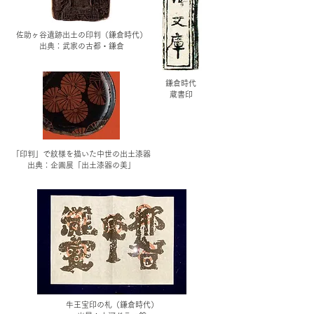
佐助ヶ谷遺跡出土の印判（鎌倉時代）
出典：武家の古都・鎌倉
鎌倉時代
蔵書印
「印判」で紋様を描いた中世の出土漆器
出典：企画展「出土漆器の美」
牛王宝印の札
（鎌倉時代）