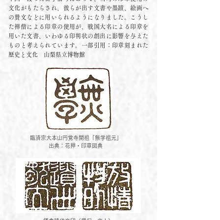
文化がもたらされ、彼らが出す文書や墨蹟、絵画へ
の賛文などに用いられるようになりました。こうし
た禅僧による印章の使用が、戦国大名による印章を
用いた文書、いわゆる印判状の創出に影響を与えた
ものと考えられています。一部引用：印章刻まれた
歴史と文化 山梨県立博物館
臨済宗大本山
円覚寺開祖「無学祖元」
出典：花押・印章図典