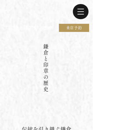
電話 0467-37-9297
来店予約
鎌
倉
と​
印
章
の
歴
史
伝統を引き継ぐ鎌倉