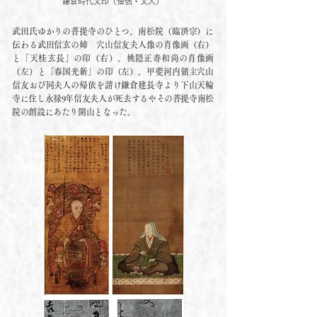
鎌倉時代文印​（僧侶・文人）
武田氏ゆかりの菩提寺のひとつ、南松院（臨済宗）に
伝わる武田信玄の姉 穴山信友夫人像の肖像画（右）
と「天桂玄長」の印（右）。桃隠正寿和尚の肖像画
（左）と「春国光新」の印（左）。甲斐河内領主穴山
信友おび同夫人の帰依を請け鎌倉建長寺より下山天輪
寺に住し永禄9年信友夫人が死去するやその菩提寺南松
院の創設にあたり開山となった。