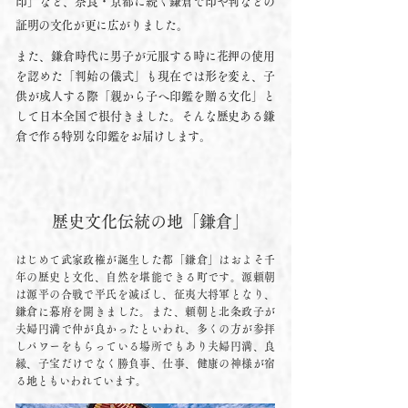
印」など、奈良・京都に続く鎌倉で印や判などの
証明の文化が更に広がりました。​
また、鎌倉時代に男子が元服する時に花押の使用
を認めた「判始の儀式」も現在では形を変え、子
供が成人する際「親から子へ印鑑を贈る文化」と
して日本全国で根付きました。そんな歴史ある鎌
倉で作る特別な印鑑をお届けします。
歴史文化伝統の地「鎌倉」
はじめて武家政権が誕生した都「鎌倉」はおよそ千
年の歴史と文化、自然を堪能できる町です。源頼朝
は源平の合戦で平氏を滅ぼし、征夷大将軍となり、
鎌倉に幕府を開きました。また、頼朝と北条政子が
夫婦円満で仲が良かったといわれ、多くの方が参拝
しパワーをもらっている場所でもあり夫婦円満、良
縁、子宝だけでなく勝負事、仕事、健康の神様が宿
る地ともいわれています。