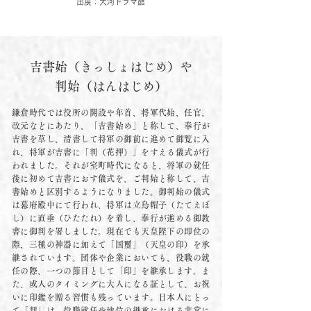
出展：大河ドラマ館
吉書始（きっしょはじめ）や
判始（はんはじめ）
鎌倉時代では役所の開設や年首、将軍代始、任官、
改元などにあたり、「吉書始め」と称して、奉行が
吉書を草し、清書して将軍の御前に進めて御覧に入
れ、将軍が吉書に「判（花押）」をすえる儀式が行
われました。それが室町時代になると、将軍の就任
後に初めて吉書におす儀式を、ご判始と称して、吉
書始めと区別するようになりました。御判始の儀式
は幕府殿中にて行われ、将軍は立烏帽子（たてえぼ
し）に直垂（ひたたれ）を着し、奉行が進める御教
書に御判を署しました。現在でも天皇陛下の即位の
際、三種の神器に加えて「国璽」（天皇の印）を承
継されています。団体や企業においても、役職の就
任の際、一つの節目として「印」を継承します。ま
た、成人のタイミングに大人になる証として、お祝
いに印鑑を贈る習慣も残っています。日本人にとっ
て「判」は、役職就任や地位の継承における非常に