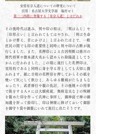
安倍有宗入道についての研究について
引用：名古屋大学文学部 塩村ゼミ
​第二二四段に登場する「有宗入道」とはだれか
その後時代は進み、判や印の相は、「判はんじ」や
「印形占い」と言われてもてはやされ、「判は生命
とかけ替え、首にかけよ」と言われたほどで、一般
庶民の間でも印の重要性と同時に判や印の占断が流
行しました。また、花押印による吉凶判断は徳川の
歴代将軍や旗本諸大名から認められ陰陽道としてさ
かんに行われました。この頃に流行した花押印は、
実用的であると同時に身を守る符としても大切に扱
われます。紙に吉相の花押印を押してからその紙を
焼いて灰にして飲むと、あらゆる難病がたちまちな
おったり、武者修行や親の仇討、その他種々の用事
で旅をする人々には大願成就、無病息災などの呪縛
を籠めた印を作って氏神に参拝し、御神前で神の御
加護を祈って捺印し、印は神壇に捧げておいて御影
を御守り袋や御籠にいれて旅行に出たそうです。