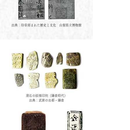
出典：
印章刻まれた歴史と文化 山梨県立博物館
滑石の紋様印判（鎌倉時代）
出典：武家の古都・鎌倉