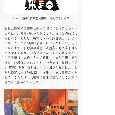
出典：鶴岡八幡宮歴史画集​「御判行事」より
鶴岡八幡宮様の神符は牛王宝印（ごおうほういん）
と呼ばれ、神威が込められており、古くは誓約書に
使われていました。戦場に向かう鎌倉武士も、出陣
に際して、この御神印を戴いた（いただいた）と伝
えられます。熊野神の神使の八咫烏の鳥文字と宝珠
でデザインされ、社名などを表している護符です。
牛王宝印は、火難などの災難除け、病気平癒、厄除
けなどの護符とされますが、一方では、裏面に起請
文(誓約）を書く誓約書としても用いられました。 鶴
岡八幡宮にも「牛王宝印」と呼ばれるご神符があり
ます。こちらは、八幡神の神使は鳩ですので、鳩の
鳥文字で書かれています。