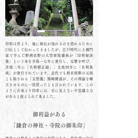
印相は昔より、他に秘伝が洩れるのを恐れるために
口伝として伝わってきましたが、江戸時代に土御門
家で学んだ野洲佐野の大聖密院盛典が「印判秘訣
集」という本を享保一七年に発行し、反響を呼び、
享保二年に「名判精正録」、文政四年に「名判集
成」が発行されています。近代でも姓名判断の元祖
とも称される「五聖閣」熊崎健翁が、その理論を確
立させるのに一役買ったとも言われています。この
ように古来より印章には、目に見えない不思議な力
があると捉えられて来ました。
御利益がある
「鎌倉の神社・寺院の御朱印」