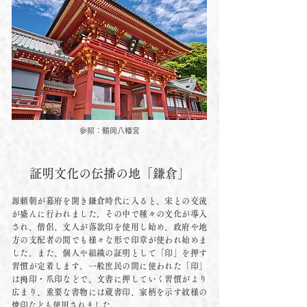
参照：鶴岡八幡宮
証明文化の伝播の地「鎌倉」
源頼朝が幕府を開き鎌倉時代に入ると、宋との交流
が盛んに行われました。その中で種々の文化が導入
され、僧侶、文人が落款印を使用し始め、政府や地
方の支配者の間でも様々な形で印章が使われ始めま
した。また、個人や組織の証明として「印」を押す
習慣が定着します。一般庶民の間に使われた「印」
は拇印・爪印などで、文書に押していく習慣がより
広まり、重要な書物には蔵書印、家柄を示す紋様の
焼印なども使用されました。