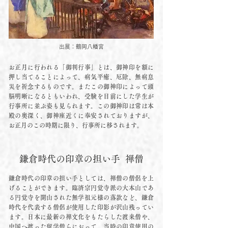
出展：鶴岡八幡宮
お正月に行われる「御判行事」とは、御神印を額に
押し当てることによって、病気平癒、厄除、無病息
災を祈念するものです。またこの御神印によって頭
脳明晰になるともいわれ、受験を目前にした学生が
行事所に並ぶ姿も見られます。この御神印は常は本
殿の奥深く、御神座近くに奉安されておりますが、
お正月のこの時期に限り、行事所に移されます。
鎌倉時代の印章の担い手 禅僧
鎌倉時代の印章の担い手としては、禅僧の僧侶を上
げることができます。臨済宗円覚寺派の大本山であ
る円覚寺を開山された無学祖元様の落款など、鎌倉
時代を代表する僧侶が使用した印影が沢山残ってい
ます。日本に最新の禅文化をもたらした渡来僧や、
中国へ渡った留学僧らにおって、当時の印章使用の