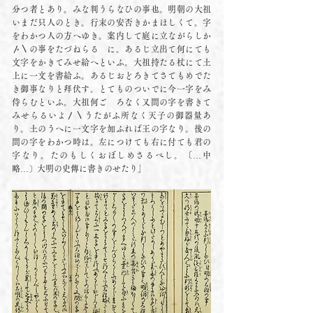
分つ者とあり。みな判うらなひの事也。明朝の大祖
いまだ只人のとき。行末の安否きかまほしくて。字
をわかつ人の方へゆき。案内して庭に立ながらしか
〴〵の事をたづねらるゝに。あるじ立出て何にても
文字をかきてみせ給へといふ。大祖持たる杖にて土
上に一文を書給ふ。あるじおどろきてさてもめでた
き御事なりと拜伏す。とてものついでに今一字をみ
侍らむといふ。大祖何ごゝろなく又問の字を書きて
みせらるいよ〳〵うたがふ所なく天子の御器量あ
り。土のうへに一文字を加ふれば王の字なり。後の
問の字をわかつ時は。左につけても右に付ても君の
字なり。たのもしくおぼしめさるべし。〔…中
略…〕大明の史傳に書きのせたり」