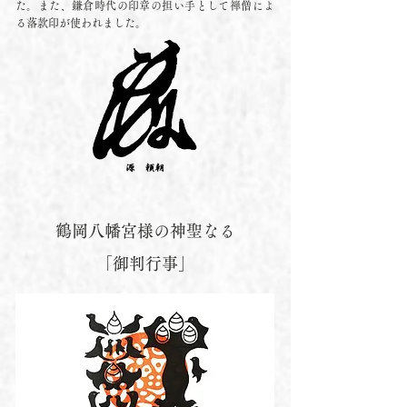
た。また、鎌倉時代の印章の担い手として禅僧によ
る落款印が使われました。
鶴岡八幡宮様の神聖なる
「御判行事」