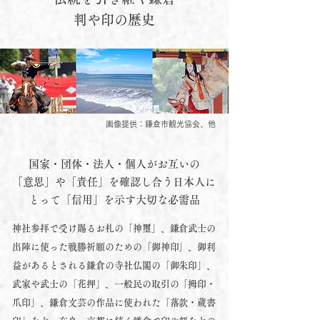
判や印の歴史
画像提供：鎌倉市観光協会、他
国家・団体・法人・個人がお互いの
「意思」や「責任」を確認し合う日本人に
とって「信用」を示す大切な必需品
神社参拝で受け賜るお札の「神璽」、鎌倉武士の
出陣に使った戦勝祈願のための「御神印」、御利
益があるとされる鎌倉の寺社仏閣の「御朱印」、
武家や武士の「花押」、一般民の取引の「拇印・
爪印」、鎌倉文芸の作品に使われた「落款・蔵書