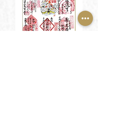
出展：鶴岡八幡宮、鎌倉七福神巡り
鎌倉には、開運や厄除け、金運や恋愛運に関わる神
社や寺院がたくさん有ます。十三仏巡りは、初七日
から三十三回忌までの回忌法要にかかわる格調高い
「巡礼」です。明王院、浄妙寺、本覚寺、壽福寺、
円応寺、浄智寺、海蔵寺、報国寺、浄光明寺、来迎
寺、覚園寺、極楽寺、成就院の寺院から成ります。
また、鎌倉七福神巡りは、鶴岡八幡宮（弁財天）、
御霊神社（福禄寿）、浄智寺（布袋尊）、宝戒寺
（毘沙門天）、妙隆寺（寿老人）、本覚寺（夷
神）、長谷寺（大黒天）で御朱印を頂くことで御利
益を得られると言われています。