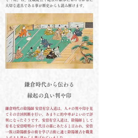
大切な道具である事が歴史からも読み解けます。
鎌倉時代から伝わる
縁起の良い判や印
鎌倉時代の陰陽師 安倍有宗入道は、人々の判や印を見
てその吉凶判断を行い、あまりに的中率がよいので評
判になったそうです。​安倍有宗入道は、陰陽師として
有名な安倍晴明の十代目の孫にあたると言われ、安倍
一族は陰陽推歩の術を学び占術に通じ陰陽雑占を職業
とする人達からも尊ばれていました。