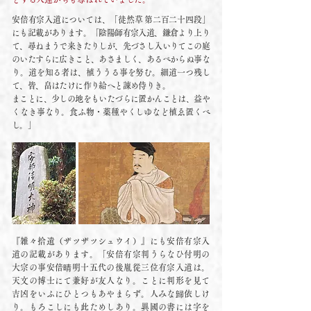
安倍有宗入道については、「徒然草 第二百二十四段」
にも記載があります。「陰陽師有宗入道、鎌倉より上り
て、尋ねまうで来きたりしが、先づさし入いりてこの庭
のいたすらに広きこと、あさましく、あるべからぬ事な
り。道を知る者は、植ううる事を努む。細道一つ残し
て、皆、畠はたけに作り給へと諌め侍りき。
まことに、少しの地をもいたづらに置かんことは、益や
くなき事なり。食ふ物・薬種やくしゆなど植ゑ置くべ
し。」
『雑々拾遺（ザツザツシュウイ）』にも安倍有宗入
道の記載があります。「安倍有宗判うらなひ付明の
大宗の事安倍晴明十五代の後胤從三位有宗入道は。
天文の博士にて兼好が友人なり。ことに判形を見て
吉凶をいふにひとつもあやまらず。人みな歸依しけ
り。もろこしにも此ためしあり。異國の書には字を