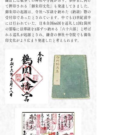
鎌倉には数多くの神社や寺院があり、参拝者に向け
て押印される「御朱印文化」も発達してきました。
御朱印の起源は、寺社へ写経を納めた（納経）際の
受付印であったとされています。中でも13世紀前半
には行われていた、日本全国66国を巡礼し1国1箇所
の霊場に法華経を1部ずつ納める「六十六部」と呼ば
れる巡礼が起源とされ、鎌倉の神社や寺院でも御朱
印文化がより広まり発達したと考えられます。