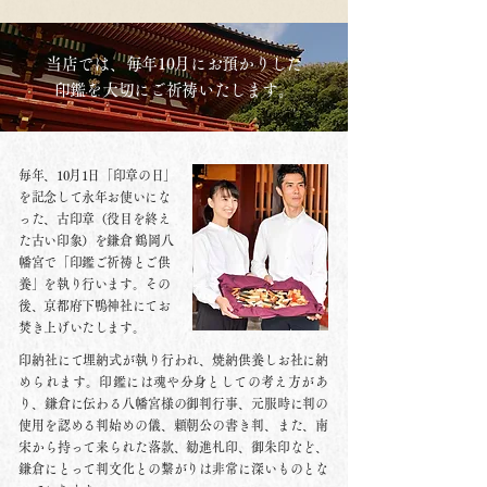
当店では、毎年10月にお預かりした
印鑑を大切にご祈祷いたします。
毎年、10月1日「印章の日」
を記念して永年お使いにな
った、古印章（役目を終え
た古い印象）を鎌倉 鶴岡八
幡宮で「印鑑ご祈祷とご供
養」を執り行います。その
後、京都府下鴨神社にてお
焚き上げいたします。
印納社にて埋納式が執り行われ、焼納供養しお社に納
められます。​印鑑には魂や分身としての考え方があ
り、鎌倉に伝わる八幡宮様の御判行事、元服時に判の
使用を認める判始めの儀、頼朝公の書き判、また、南
宋から持って来られた落款、勧進札印、御朱印など、
鎌倉にとって判文化との繋がりは非常に深いものとな