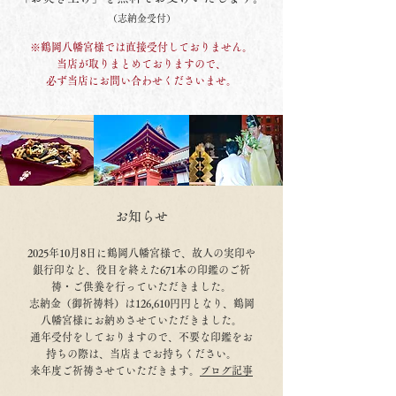
（志納金受付）
※鶴岡八幡宮様では直接受付しておりません。
当店が取りまとめておりますので、
必ず当店にお問い合わせくださいませ。
お知らせ
2025年10月8日に鶴岡八幡宮様で、故人の実印や
銀行印など、役目を終えた671本の
印鑑のご祈
祷・ご供養
を行っていただきました。
志納金（御祈祷料）は126,610円円となり、鶴岡
八幡宮様にお納めさせていただきました。
通年受付をしておりますので、不要な印鑑をお
持ちの際は、当店までお持ちください。
来年度ご祈祷させていただきます。
​ブログ記事