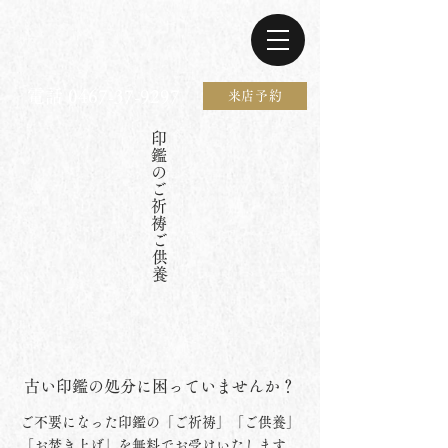
電話 0467-37-9297
来店予約
印
鑑
の
ご
祈
祷
ご
供
養
古い印鑑の処分に困っていませんか？
ご不要になった印鑑の「ご祈祷」「ご供養」
「お焚き上げ」を無料でお受けいたします。