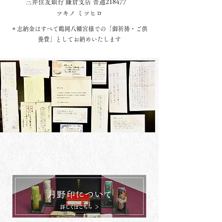
三井住友銀行 鎌倉支店 普通218477
ツキノ ミツヒロ
＊志納金はすべて鶴岡八幡宮様での「
御祈祷・ご供
養費」としてお納めいたします