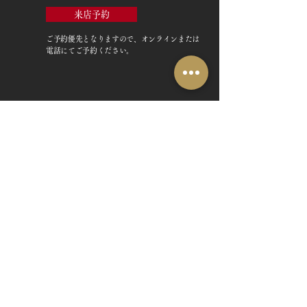
来店予約
ご予約優先
となりますので、オンラインまたは
電話にてご予約ください。
TOP
お客様の声・評判
月野印
メディア掲載
鎌倉はんこについて
業界関係者のご印鑑
鎌倉と印章の歴史
よくある質問
日本人と印鑑
文化推進活動
印鑑の種類と選び方
印判士ブログ
個人の印鑑
商品紹介