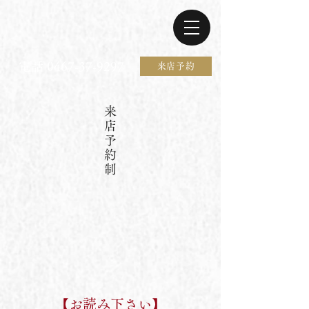
電話 0467-37-9297
来店予約
​来
店
予
約
制
【お読み下さい】