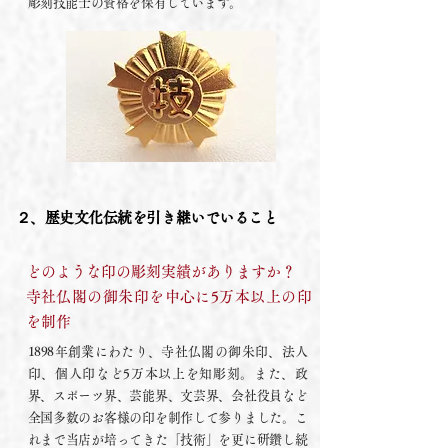
彫刻技能士の資格を保有しています。
２、歴史文化伝統を引き継いでいること
どのような印の彫刻実績がありますか？
寺社仏閣の御朱印を中心に5万本以上の印
を制作
1898年創業にわたり、寺社仏閣の御朱印、法人
印、個人印など5万本以上を知彫刻。また、政
界、スポーツ界、芸能界、文芸界、会社役員など
全国多数のお客様の印を制作して参りました。こ
れまで当店が培ってきた「技術」を更に研鑽し続