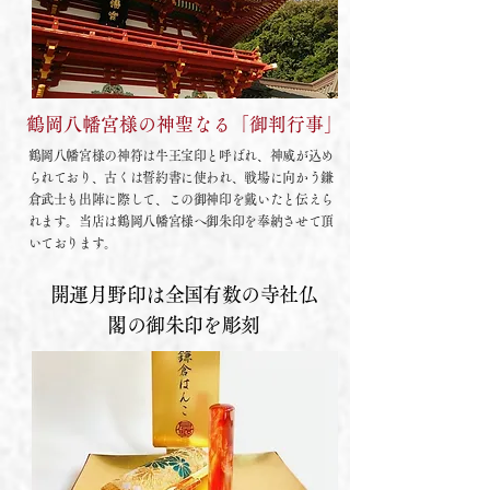
鶴岡八幡宮様の神聖なる「御判行事」
鶴岡八幡宮様の神符は牛王宝印と呼ばれ、神威が込め
られており、古くは誓約書に使われ、戦場に向かう鎌
倉武士も出陣に際して、この御神印を戴いたと伝えら
れます。当店は鶴岡八幡宮様へ御朱印を奉納させて頂
いております。
開運月野印は全国有数の寺社仏
閣の御朱印を彫刻