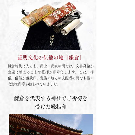
証明文化の伝播の地「鎌倉」
鎌倉時代に入ると、武士・武家の間では、文書発給が
急速に増えることで花押が印章化します。また、禅
僧、僧侶が落款印、貴族や地方の支配者の間でも様々
な形で印章が使われていました。
鎌倉を代表する神社でご祈祷を
受けた縁起印