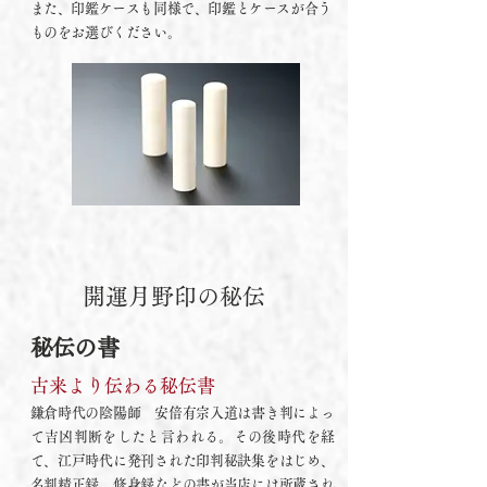
また、印鑑ケースも同様で、印鑑とケースが合う
ものをお選びください。
開運月野印の秘伝
秘伝の書
古来より伝わる秘伝書
鎌倉時代の陰陽師 安倍有宗入道は書き判によっ
て吉凶判断をしたと言われる。その後時代を経
て、江戸時代に発刊された印判秘訣集をはじめ、
名判精正録、修身録などの書が当店には所蔵され