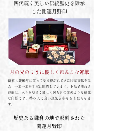
四代続く美しい伝統歴史を継承
した開運月野印
月の光のように
​優しく包みこむ運筆
鎌倉に850年
に渡って受け継がれてきた印章文化を汲
み、一本一本を丁寧に彫刻しています。上品で流れる
運筆は、人々を明るく優しく包む月の光のような綺麗
な印影です。持つ人に良い運気と幸せをもたらせま
す。
歴史ある鎌倉の地で彫刻された
開運月野印