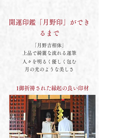
開運印鑑「月野印」ができ
るまで
「月野吉相体」
上品で綺麗な流れる運筆
人々を明るく優しく包む
月の光のような美しさ
1御祈祷された縁起の良い印材