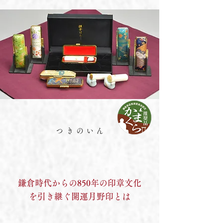
つきのいん
鎌倉時代からの850年の印章文化
を引き継ぐ開運月野印とは