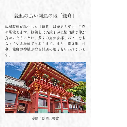
縁起の良い開運の地「鎌倉」
武家政権が誕生した「鎌倉」は歴史と文化、自然
を堪能でます。頼朝と北条政子が夫婦円満で仲が
良かったといわれ、多くの方が参拝しパワーをも
らっている場所でもあります。また、勝負事、仕
事、健康の神様が宿る開運の地ともいわれていま
す。
参照：鶴岡八幡宮