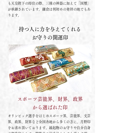
も天皇陛下の即位の際、三種の神器に加えて「国璽」
が承継されています。鎌倉は判初めの発祥の地でもあ
ります。
持つ人に力を与えてくれる
お守りの開運印
スポーツ芸能界、財界、政界
から選ばれた印
オリンピック選手をはじめスポーツ界、芸能界、文芸
界、政界、財界など全国各地から多くの方に、月野印
をお求め頂いております。縁起物のお守りや自分自身