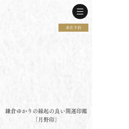
電話 0467-37-9297
来店予約
鎌倉ゆかりの縁起の良い開運印鑑
「月野印」