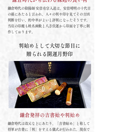
鎌倉時代の陰陽師 安倍有宗入道は、安倍晴明の十代目
の孫にあたると言われ、人々の判や印を見てその吉凶
判断を行い、的中率がよいと評判になったそうです。
当店の印鑑も姓名画数と八方位運から印面を丁寧に制
作しております。
判始め
として大切な節目に
贈られる開運月野印
鎌倉発祥の吉書始や判始め
鎌倉時代は改元などにあたり、「吉書始め」と称して
将軍が吉書に「判」をすえる儀式が行われた。現在で