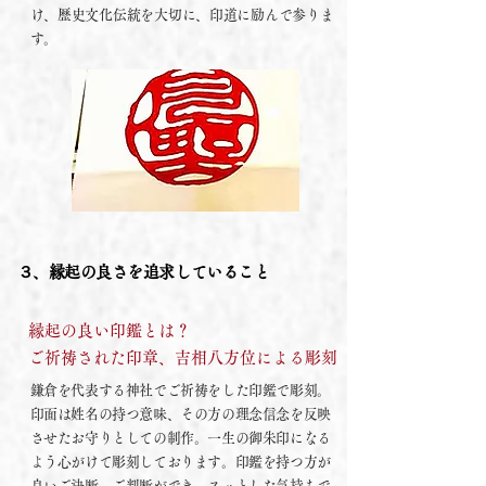
け、歴史文化伝統を大切に、印道に励んで参りま
す。
３、縁起の良さを追求していること
縁起の良い印鑑とは？
ご祈祷された印章、吉相八方位による彫刻
鎌倉を代表する神社でご祈祷をした印鑑で彫刻。
印面は姓名の持つ意味、その方の理念信念を反映
させたお守りとしての制作。一生の御朱印になる
よう心がけて彫刻しております。印鑑を持つ方が
良いご決断、ご判断ができ、スッとした気持ちで