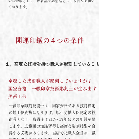
の御朱印として、贈答品や記念品としても喜んで頂い
ております。
開運印鑑の４つの条件
１、高度な技術を持つ職人が彫刻していること
卓越した技術職人が彫刻していますか？
国家資格 一級印章技術彫刻士が生み出す
美術工芸
一級印章彫刻技能士は、国家資格である技能検定
の最上位資格になります。厚生労働大臣認定の技
術者となり、取得までは7〜15年ほどの年月を要
します
。広範囲の知識習得と高度な彫刻技術を会
得する必要があります。当店では職人全員が一級