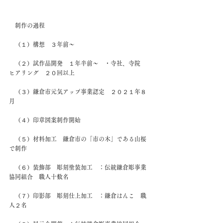
　制作の過程
　（１）構想　３年前～
　（２）試作品開発　１年半前～　・寺社、寺院　
ヒアリング　２０回以上
　（３）鎌倉市元気アップ事業認定　２０２１年８
月
　（４）印章図案制作開始　
　（５）材料加工　鎌倉市の「市の木」である山桜
で制作
　（６）装飾部　彫刻塗装加工　：伝統鎌倉彫事業
協同組合　職人十数名
　（７）印影部　彫刻仕上加工　：鎌倉はんこ　職
人２名