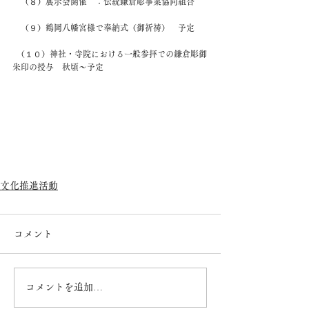
　（８）展示会開催　：伝統鎌倉彫事業協同組合
　（９）鶴岡八幡宮様で奉納式（御祈祷）　予定
  （１０）神社・寺院における一般参拝での鎌倉彫御
朱印の授与　秋頃～予定
文化推進活動
コメント
コメントを追加…