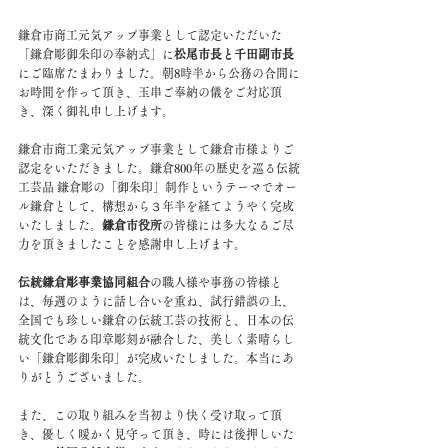
鎌倉市商工元気アップ事業として認定いただいた
「鎌倉彫御朱印の奉納式」に
松尾市長と千田副市長
にご臨席たまわりました。朝8時半から公務の合間に
お時間を作って頂き、玉串ご奉納の儀をご対応頂
き、深く御礼申し上げます。
鎌倉市商工業元気アップ事業として鎌倉市様よりご
認定をいただきました。鎌倉800年の歴史を巡る伝統
工芸品 鎌倉彫の「御朱印」制作というテーマでオー
ル鎌倉として、構想から３年半を経てようやく完成
いたしました。
鎌倉市役所
の皆様には多大なるご尽
力を頂きましたことを感謝申し上げます。
伝統鎌倉彫事業協同組合
の職人様や事務の皆様と
は、毎週のように話し合いを重ね、試行錯誤の上、
全国でも珍しい鎌倉の伝統工芸の技術と、日本の伝
統文化である印章彫刻が融合した、美しく素晴らし
い「鎌倉彫御朱印」が完成いたしました。本当にあ
りがとうございました。
また、この取り組みを当初より快く受け取って頂
き、優しく暖かく見守って頂き、時には後押しいた