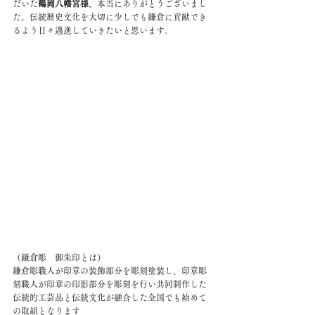
だいた
鶴岡八幡宮様
、本当にありがとうございまし
た。伝統歴史文化を大切に少しでも鎌倉に貢献でき
るよう日々邁進していきたいと思います。
（鎌倉彫　御朱印とは）
鎌倉彫職人が印章の装飾部分を彫刻塗装し、印章彫
刻職人が印章の印影部分を彫刻を行い共同制作した
伝統的工芸品と伝統文化が融合した全国でも始めて
の取組となります