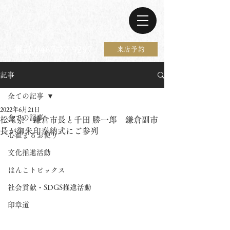
電話 0467-37-9297
来店予約
記事
全ての記事
2022年6月21日
全ての記事
松尾崇 鎌倉市長と千田 勝一郎 鎌倉副市
長が御朱印奉納式にご参列
心温まるお便り
文化推進活動
はんこトピックス
社会貢献・SDGS推進活動
印章道