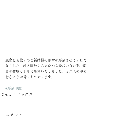
鎌倉にお住いのご新婚様の印章を彫刻させていただ
きました。姓名画数と八方位から縁起の良い形で印
影を作成し丁寧に彫刻いたしました。お二人の幸せ
を心よりお祈りしております。 
#彫刻印鑑
はんこトピックス
コメント