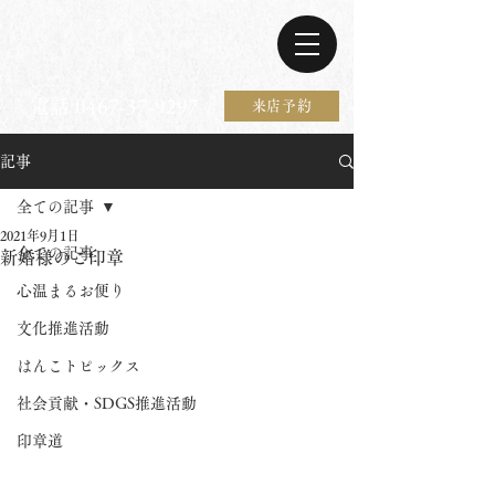
電話 0467-37-9297
来店予約
記事
全ての記事
2021年9月1日
全ての記事
新婚様のご印章
心温まるお便り
文化推進活動
はんこトピックス
社会貢献・SDGS推進活動
印章道