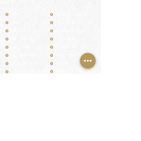
TOP
お客様の声・評判
月野印
メディア掲載
鎌倉はんこについて
業界関係者のご印鑑
鎌倉と印章の歴史
よくある質問
日本人と印鑑
文化推進活動
印鑑の種類と選び方
印判士ブログ
個人の印鑑
商品紹介
店舗情報・アクセス
法人会社の印鑑
社会的責任
花押（かおう）
著作権/無断転送・引用禁止
最高級品「象牙印鑑」
お問い合わせ
鎌倉彫「月野印」
来店ご予約
鎌倉彫の御朱印
プライバシーポリシー
神社仏閣の御朱印
特定商取引法に基づく表記
作品集：印影ギャラリー
印鑑の彫り直し
印鑑のご祈祷・ご供養