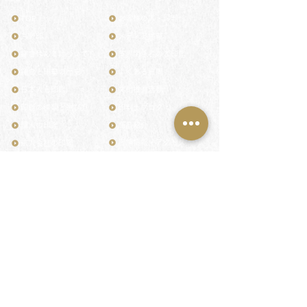
TOP
お客様の声・評判
月野印
メディア掲載
鎌倉はんこについて
業界関係者のご印鑑
鎌倉と印章の歴史
よくある質問
日本人と印鑑
文化推進活動
印鑑の種類と選び方
印判士ブログ
個人の印鑑
商品紹介
店舗情報・アクセス
法人会社の印鑑
社会的責任
花押（かおう）
著作権/無断転送・引用禁止
最高級品「象牙印鑑」
お問い合わせ
鎌倉彫「月野印」
来店ご予約
鎌倉彫の御朱印
プライバシーポリシー
神社仏閣の御朱印
特定商取引法に基づく表記
作品集：印影ギャラリー
印鑑の彫り直し
印鑑のご祈祷・ご供養