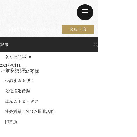
電話 0467-37-9297
来店予約
記事
全ての記事
2021年9月1日
全ての記事
七里ケ浜のお客様
心温まるお便り
文化推進活動
はんこトピックス
社会貢献・SDGS推進活動
印章道