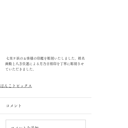
 七里ケ浜のお客様の印鑑を彫刻いたしました。姓名
画数と八方位運による月乃吉相印を丁寧に彫刻させ
ていただきました。
はんこトピックス
コメント
コメントを追加…