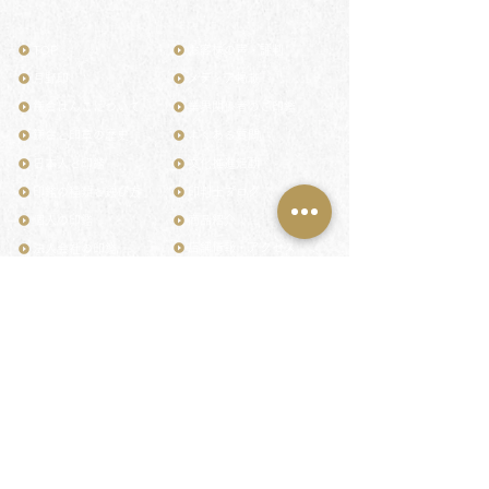
TOP
お客様の声・評判
月野印
メディア掲載
鎌倉はんこについて
業界関係者のご印鑑
鎌倉と印章の歴史
よくある質問
日本人と印鑑
文化推進活動
印鑑の種類と選び方
印判士ブログ
個人の印鑑
商品紹介
店舗情報・アクセス
法人会社の印鑑
社会的責任
花押（かおう）
著作権/無断転送・引用禁止
最高級品「象牙印鑑」
お問い合わせ
鎌倉彫「月野印」
来店ご予約
鎌倉彫の御朱印
プライバシーポリシー
神社仏閣の御朱印
特定商取引法に基づく表記
作品集：印影ギャラリー
印鑑の彫り直し
印鑑のご祈祷・ご供養