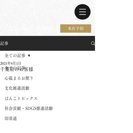
電話 0467-37-9297
来店予約
記事
全ての記事
2021年9月1日
全ての記事
千葉県のお客様
心温まるお便り
文化推進活動
はんこトピックス
社会貢献・SDGS推進活動
印章道