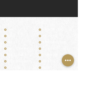
TOP
お客様の声・評判
月野印
メディア掲載
鎌倉はんこについて
業界関係者のご印鑑
鎌倉と印章の歴史
よくある質問
日本人と印鑑
文化推進活動
印鑑の種類と選び方
印判士ブログ
個人の印鑑
商品紹介
店舗情報・アクセス
法人会社の印鑑
社会的責任
花押（かおう）
著作権/無断転送・引用禁止
最高級品「象牙印鑑」
お問い合わせ
鎌倉彫「月野印」
来店ご予約
鎌倉彫の御朱印
プライバシーポリシー
神社仏閣の御朱印