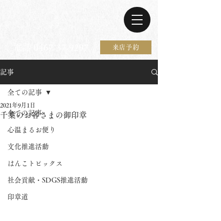
電話 0467-37-9297
来店予約
記事
全ての記事
2021年9月1日
全ての記事
千葉のお客さまの御印章
心温まるお便り
文化推進活動
はんこトピックス
社会貢献・SDGS推進活動
印章道