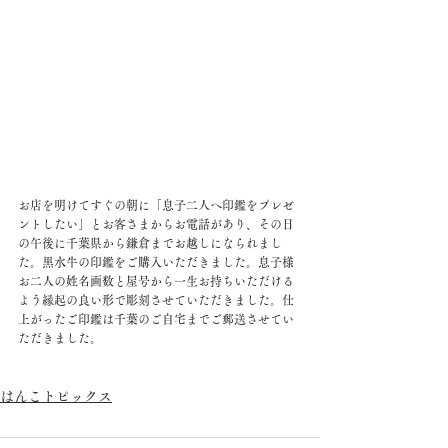
お店を明けてすぐの朝に「息子二人へ印鑑をプレゼ
ントしたい」とお客さまからお電話があり、その日
の午後に千葉県から鎌倉までお越しになられまし
た。黒水牛の印鑑をご購入いただきました。息子様
お二人の姓名画数と屋号から一生お持ちいただける
よう縁起の良い形で彫刻させていただきました。仕
上がったご印鑑は千葉のご自宅までご郵送させてい
ただきました。
はんこトピックス