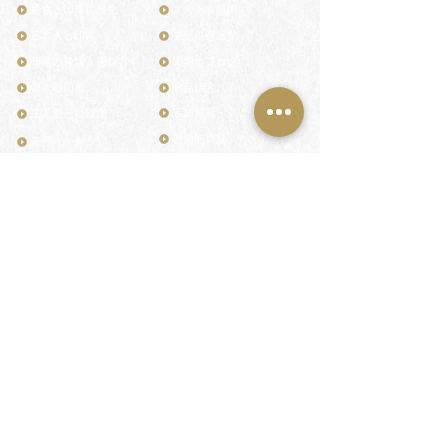
鎌倉と印章の歴史
よくある質問
日本人と印鑑
文化推進活動
印鑑の種類と選び方
印判士ブログ
個人の印鑑
商品紹介
店舗情報・アクセス
法人会社の印鑑
社会的責任
花押（かおう）
著作権/無断転送・引用禁止
最高級品「象牙印鑑」
お問い合わせ
鎌倉彫「月野印」
来店ご予約
鎌倉彫の御朱印
プライバシーポリシー
神社仏閣の御朱印
特定商取引法に基づく表記
作品集：印影ギャラリー
印鑑の彫り直し
印鑑のご祈祷・ご供養