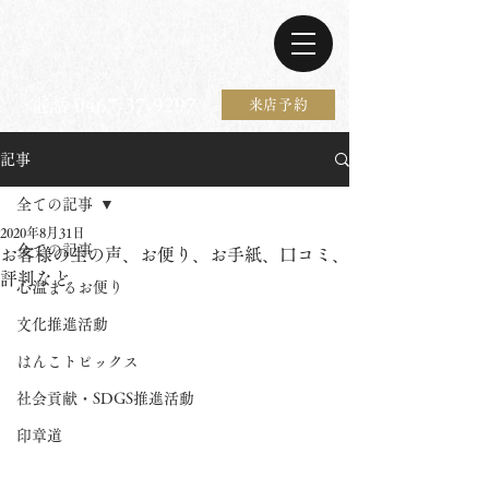
電話 0467-37-9297
来店予約
記事
全ての記事
2020年8月31日
全ての記事
お客様の生の声、お便り、お手紙、口コミ、
評判など
心温まるお便り
文化推進活動
はんこトピックス
社会貢献・SDGS推進活動
印章道