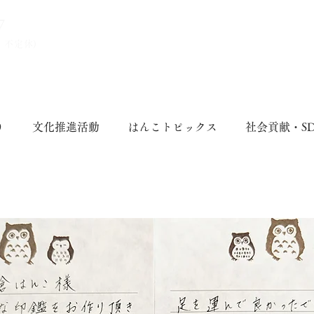
7
、不定休)
り
文化推進活動
はんこトピックス
社会貢献・S