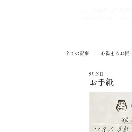
0467-37-9
29
TEL
10:30-17:00
(水・日 定休
全ての記事
心温まるお便
5月29日
印章道
お手紙