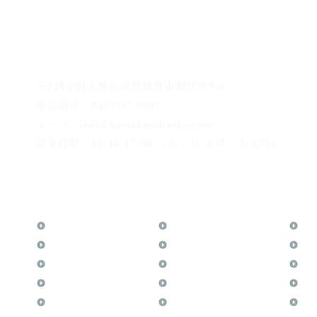
〒248-0012 神奈川県鎌倉市御成町5-6
電話番号：0467-37-9297
メール：info@kamakurahanko.com
営業時間：10:30-17:00 （水・日 定休、不定休）
横浜からJR横須賀線で鎌倉まで約20分
​鎌倉駅から徒歩2分
TOP
花押（かおう）
お
月野印
最高級品「象牙印鑑」
メ
鎌倉はんこについて
鎌倉彫「月野印」
業
鎌倉と印章の歴史
鎌倉彫の御朱印
よ
日本人と印鑑
神社仏閣の御朱印
文