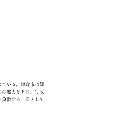
めている。鎌倉市は姉
この魅力をＰＲ。行政
を象徴する土産として