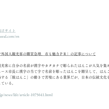
向けサイト
seal.com/en
で外国人観光客の購買急増、市も魅力ＰＲ」の記事について
観光客に自分の名前が漢字やカタカナで彫られたはんこが人気を集
ニース市長に漢字の当て字で名前を彫ったはんこを贈呈して、はん
略する「脱はんこ」の動きで苦境にある業界だが、日本の伝統文化
している。
jp/news/life/article-1075641.html