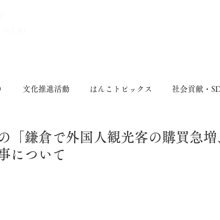
7
、不定休)
り
文化推進活動
はんこトピックス
社会貢献・S
の「鎌倉で外国人観光客の購買急増
事について