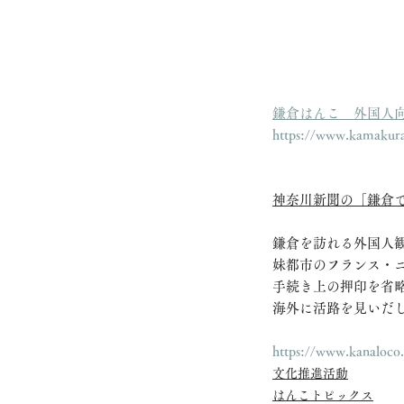
鎌倉はんこ　外国人
https://www.kamakura
神奈川新聞の「鎌倉
鎌倉を訪れる外国人
妹都市のフランス・
手続き上の押印を省
海外に活路を見いだ
https://www.kanaloco.
文化推進活動
はんこトピックス