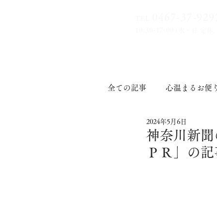
0467-37-9
29
TEL
10:30-17:00
(水・日 定休
全ての記事
心温まるお便
2024年5月6日
印章道
神奈川新聞
ＰＲ」の記