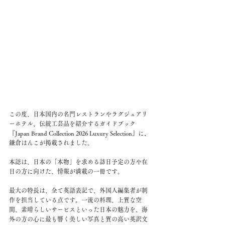
この度、日本国内の名門レストランやラグジュアリ
ーホテル、伝統工芸品を紹介するガイドブック
『Japan Brand Collection 2026 Luxury Selection』に、
鎌倉はんこが掲載されました。
本誌は、日本の「本物」を求める訪日予定の方や在
日の方に向けた、情報が満載の一冊です。
最大の特長は、全て英語表記で、外国人編集者が制
作を担当している点です。一流の料理、上質な空
間、素晴らしいサービスといった日本の魅力を、海
外の方の心に最も響く美しい写真と質の高い英訳文