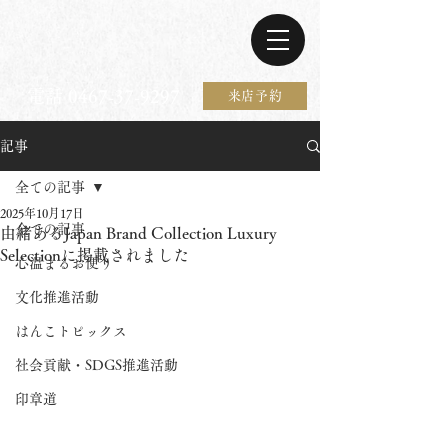
電話 0467-37-9297
来店予約
記事
全ての記事
2025年10月17日
全ての記事
由緒あるJapan Brand Collection Luxury
Selectionに掲載されました
心温まるお便り
文化推進活動
はんこトピックス
社会貢献・SDGS推進活動
印章道