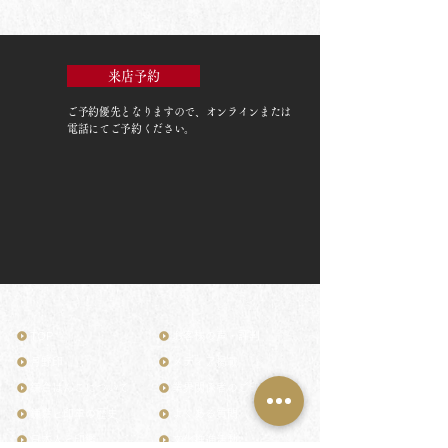
来店予約
ご予約優先
となりますので、オンラインまたは
電話にてご予約ください。
TOP
お客様の声・評判
月野印
メディア掲載
鎌倉はんこについて
業界関係者のご印鑑
鎌倉と印章の歴史
よくある質問
日本人と印鑑
文化推進活動