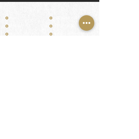
TOP
お客様の声・評判
月野印
メディア掲載
鎌倉はんこについて
業界関係者のご印鑑
鎌倉と印章の歴史
よくある質問
日本人と印鑑
文化推進活動
印鑑の種類と選び方
印判士ブログ
個人の印鑑
商品紹介
店舗情報・アクセス
法人会社の印鑑
社会的責任
花押（かおう）
著作権/無断転送・引用禁止
最高級品「象牙印鑑」
お問い合わせ
鎌倉彫「月野印」
来店ご予約
鎌倉彫の御朱印
プライバシーポリシー
神社仏閣の御朱印
特定商取引法に基づく表記
作品集：印影ギャラリー
印鑑の彫り直し