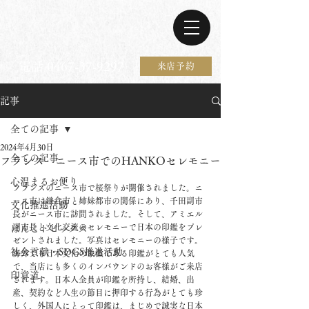
電話 0467-37-9297
来店予約
記事
全ての記事
2024年4月30日
全ての記事
フランス ニース市でのHANKOセレモニー
心温まるお便り
フランスのニース市で桜祭りが開催されました。ニ
ース市は鎌倉市と姉妹都市の関係にあり、千田副市
文化推進活動
長がニース市に訪問されました。そして、アミエル
副市長と文化交流のセレモニーで日本の印鑑をプレ
はんこトピックス
ゼントされました。写真はセレモニーの様子です。
社会貢献・SDGS推進活動
海外でも日本文化の象徴である印鑑がとても人気
で、当店にも多くのインバウンドのお客様がご来店
印章道
されます。日本人全員が印鑑を所持し、結婚、出
産、契約など人生の節目に押印する行為がとても珍
しく、外国人にとって印鑑は、まじめで誠実な日本