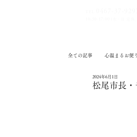
0467-37-9
29
TEL
10:30-17:00
(水・日 定休
全ての記事
心温まるお便
2024年6月1日
印章道
松尾市長・