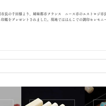
副市長の千田様より、姉妹都市フランス　ニース市のエストロジ市
る印鑑をプレゼントされました。現地でははんこでの調印セレモニ