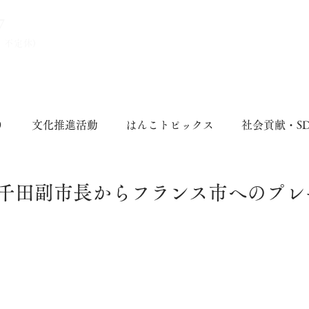
7
、不定休)
り
文化推進活動
はんこトピックス
社会貢献・S
千田副市長からフランス市へのプレ