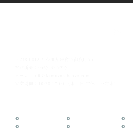
〒248-0012 神奈川県鎌倉市御成町5-6
電話番号：0467-37-9297
メール：info@kamakurahanko.com
営業時間：10:30-17:00 （水・日 定休、不定休）
横浜からJR横須賀線で鎌倉まで約20分
​鎌倉駅から徒歩2分
TOP
花押（かおう）
お
月野印
最高級品「象牙印鑑」
メ