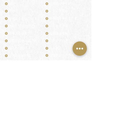
TOP
お客様の声・評判
月野印
メディア掲載
鎌倉はんこについて
業界関係者のご印鑑
鎌倉と印章の歴史
よくある質問
日本人と印鑑
文化推進活動
印鑑の種類と選び方
印判士ブログ
個人の印鑑
商品紹介
店舗情報・アクセス
法人会社の印鑑
社会的責任
花押（かおう）
著作権/無断転送・引用禁止
最高級品「象牙印鑑」
お問い合わせ
鎌倉彫「月野印」
来店ご予約
鎌倉彫の御朱印
プライバシーポリシー
神社仏閣の御朱印
特定商取引法に基づく表記
作品集：印影ギャラリー
印鑑の彫り直し
印鑑のご祈祷・ご供養