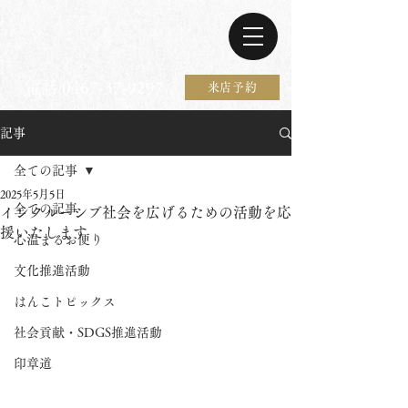
電話 0467-37-9297
来店予約
記事
全ての記事
2025年5月5日
全ての記事
インクルーシブ社会を広げるための活動を応
援いたします
心温まるお便り
文化推進活動
はんこトピックス
社会貢献・SDGS推進活動
印章道