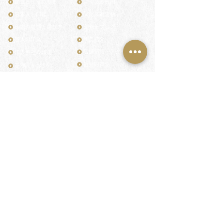
鎌倉と印章の歴史
よくある質問
日本人と印鑑
文化推進活動
印鑑の種類と選び方
印判士ブログ
個人の印鑑
商品紹介
店舗情報・アクセス
法人会社の印鑑
社会的責任
花押（かおう）
著作権/無断転送・引用禁止
最高級品「象牙印鑑」
お問い合わせ
鎌倉彫「月野印」
来店ご予約
鎌倉彫の御朱印
プライバシーポリシー
神社仏閣の御朱印
特定商取引法に基づく表記
作品集：印影ギャラリー
印鑑の彫り直し
印鑑のご祈祷・ご供養