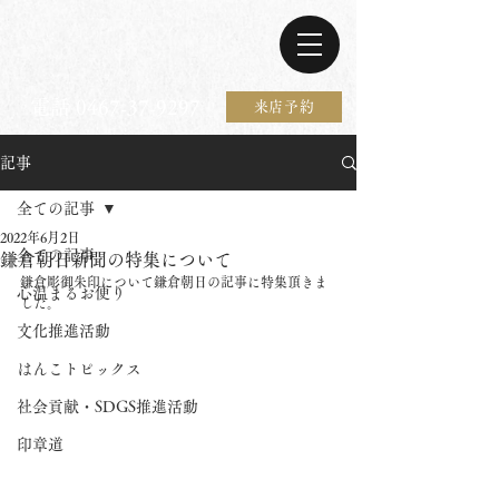
電話 0467-37-9297
来店予約
記事
全ての記事
2022年6月2日
全ての記事
鎌倉朝日新聞の特集について
鎌倉彫御朱印について鎌倉朝日の記事に特集頂きま
心温まるお便り
した。
文化推進活動
はんこトピックス
社会貢献・SDGS推進活動
印章道