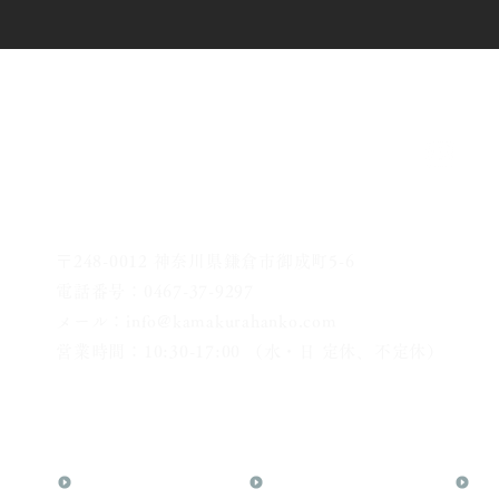
〒248-0012 神奈川県鎌倉市御成町5-6
電話番号：0467-37-9297
メール：info@kamakurahanko.com
営業時間：10:30-17:00 （水・日 定休、不定休）
横浜からJR横須賀線で鎌倉まで約20分
​鎌倉駅から徒歩2分
TOP
花押（かおう）
お