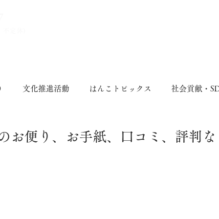
7
、不定休)
り
文化推進活動
はんこトピックス
社会貢献・S
のお便り、お手紙、口コミ、評判な