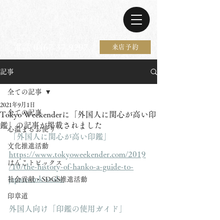
電話 0467-37-9297
来店予約
記事
全ての記事
2021年9月1日
全ての記事
Tokyo Weekenderに「外国人に関心が高い印
鑑」の記事が掲載されました
心温まるお便り
「外国人に関心が高い印鑑」
文化推進活動
https://www.tokyoweekender.com/2019
はんこトピックス
/10/the-history-of-hanko-a-guide-to-
japans-ink-seals/
社会貢献・SDGS推進活動
印章道
外国人向け「印鑑の使用ガイド」