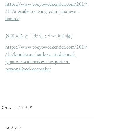
https://www.tokyoweekender.com/2019
/11/a-guide-to-using-your-japanese-
hanko/
外国人向け「大切にすべき印鑑」
https://www.tokyoweekender.com/2019
/11/kamakura-hanko-a-traditional-
japanese-seal-makes-the-perfect-
personalized-keepsake/
はんこトピックス
コメント