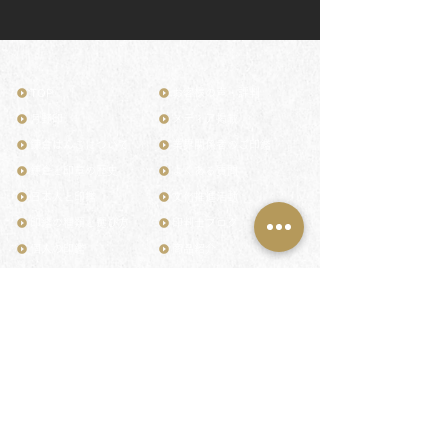
TOP
お客様の声・評判
月野印
メディア掲載
鎌倉はんこについて
業界関係者のご印鑑
鎌倉と印章の歴史
よくある質問
日本人と印鑑
文化推進活動
印鑑の種類と選び方
印判士ブログ
個人の印鑑
商品紹介
店舗情報・アクセス
法人会社の印鑑
社会的責任
花押（かおう）
著作権/無断転送・引用禁止
最高級品「象牙印鑑」
お問い合わせ
鎌倉彫「月野印」
来店ご予約
鎌倉彫の御朱印
プライバシーポリシー
神社仏閣の御朱印
特定商取引法に基づく表記
作品集：印影ギャラリー