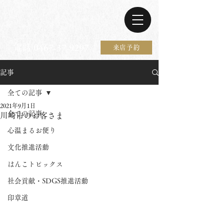
電話 0467-37-9297
来店予約
記事
全ての記事
2021年9月1日
全ての記事
川崎市のお客さま
心温まるお便り
文化推進活動
はんこトピックス
社会貢献・SDGS推進活動
印章道