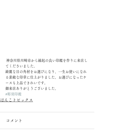
 神奈川県川崎市から縁起の良い印鑑を作りに来店し
てくださいました。
綺麗な目の角材をお選びになり、一生お使いになれ
る素敵な印章に仕上がりました。お選びになったケ
ースも上品できれいです。
御来店ありがとうございました。
#彫刻印鑑
はんこトピックス
コメント