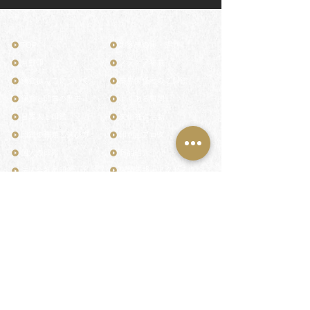
TOP
お客様の声・評判
月野印
メディア掲載
鎌倉はんこについて
業界関係者のご印鑑
鎌倉と印章の歴史
よくある質問
日本人と印鑑
文化推進活動
印鑑の種類と選び方
印判士ブログ
個人の印鑑
商品紹介
店舗情報・アクセス
法人会社の印鑑
社会的責任
花押（かおう）
著作権/無断転送・引用禁止
最高級品「象牙印鑑」
お問い合わせ
鎌倉彫「月野印」
来店ご予約
鎌倉彫の御朱印
プライバシーポリシー
神社仏閣の御朱印
特定商取引法に基づく表記
作品集：印影ギャラリー
印鑑の彫り直し