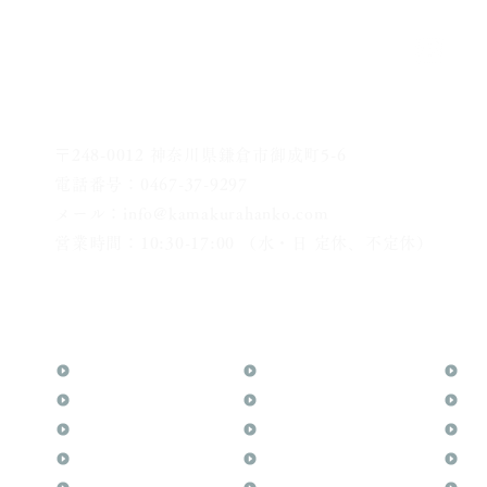
〒248-0012 神奈川県鎌倉市御成町5-6
電話番号：0467-37-9297
メール：info@kamakurahanko.com
営業時間：10:30-17:00 （水・日 定休、不定休）
横浜からJR横須賀線で鎌倉まで約20分
​鎌倉駅から徒歩2分
TOP
花押（かおう）
お
月野印
最高級品「象牙印鑑」
メ
鎌倉はんこについて
鎌倉彫「月野印」
業
鎌倉と印章の歴史
鎌倉彫の御朱印
よ