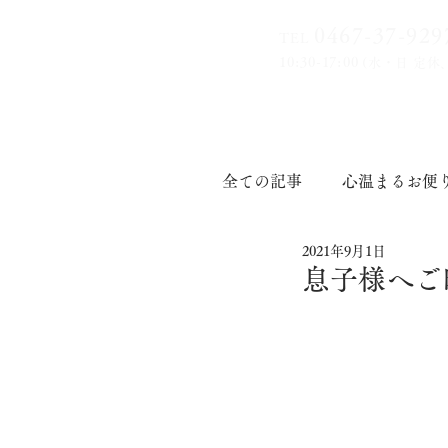
0467-37-9
29
TEL
10:30-17:00
(水・日 定休
全ての記事
心温まるお便
2021年9月1日
印章道
息子様へご