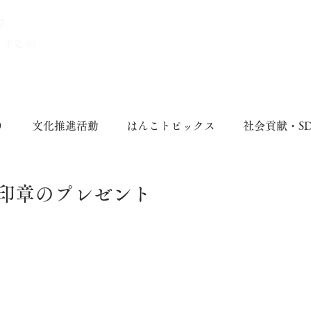
7
、不定休)
り
文化推進活動
はんこトピックス
社会貢献・S
印章のプレゼント