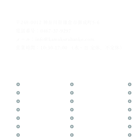
〒248-0012 神奈川県鎌倉市御成町5-6
電話番号：0467-37-9297
メール：info@kamakurahanko.com
営業時間：10:30-17:00 （水・日 定休、不定休）
横浜からJR横須賀線で鎌倉まで約20分
​鎌倉駅から徒歩2分
TOP
花押（かおう）
お
月野印
最高級品「象牙印鑑」
メ
鎌倉はんこについて
鎌倉彫「月野印」
業
鎌倉と印章の歴史
鎌倉彫の御朱印
よ
日本人と印鑑
神社仏閣の御朱印
文
印鑑の種類と選び方
作品集：印影ギャラリー
印
個人の印鑑
印鑑の彫り直し
商