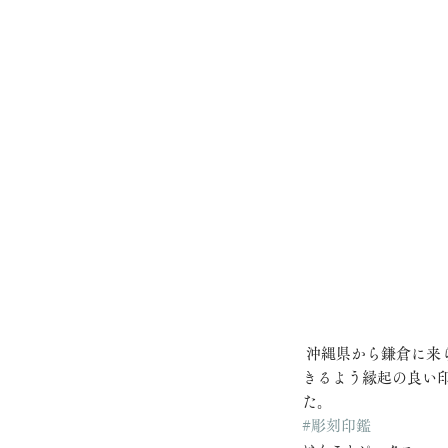
 沖縄県から鎌倉に来られ息子様のご印章を注文いただきました。社会人のお祝いとして、一生大切にお使いで
きるよう縁起の良い
た。
#彫刻印鑑