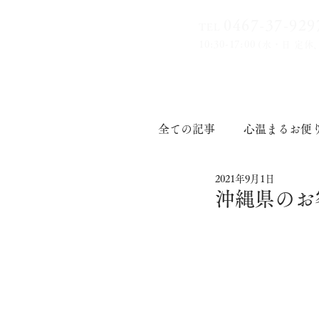
0467-37-9
29
TEL
10:30-17:00
(水・日 定休
全ての記事
心温まるお便
2021年9月1日
印章道
沖縄県のお