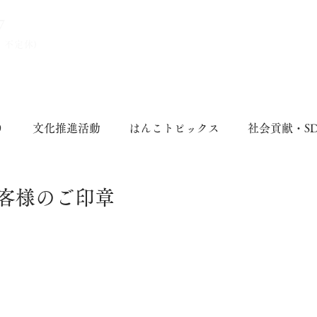
7
、不定休)
り
文化推進活動
はんこトピックス
社会貢献・S
客様のご印章