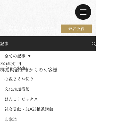
電話 0467-37-9297
来店予約
記事
全ての記事
2021年9月1日
全ての記事
群馬県沼田市からのお客様
心温まるお便り
文化推進活動
はんこトピックス
社会貢献・SDGS推進活動
印章道