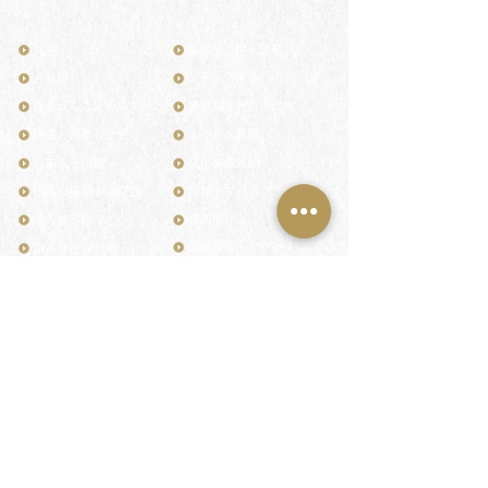
TOP
お客様の声・評判
月野印
メディア掲載
鎌倉はんこについて
業界関係者のご印鑑
鎌倉と印章の歴史
よくある質問
日本人と印鑑
文化推進活動
印鑑の種類と選び方
印判士ブログ
個人の印鑑
商品紹介
店舗情報・アクセス
法人会社の印鑑
社会的責任
花押（かおう）
著作権/無断転送・引用禁止
最高級品「象牙印鑑」
お問い合わせ
鎌倉彫「月野印」
来店ご予約
鎌倉彫の御朱印
プライバシーポリシー
神社仏閣の御朱印
特定商取引法に基づく表記
作品集：印影ギャラリー
印鑑の彫り直し
印鑑のご祈祷・ご供養