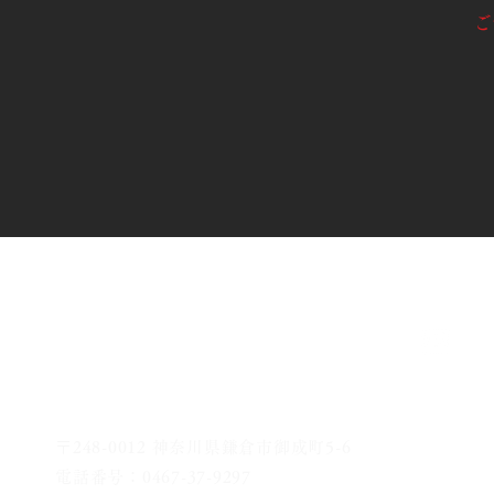
ご
〒248-0012 神奈川県鎌倉市御成町5-6
電話番号：0467-37-9297