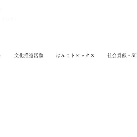
7
、不定休)
り
文化推進活動
はんこトピックス
社会貢献・S