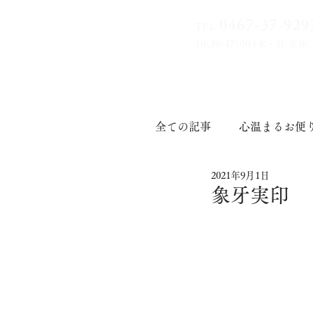
0467-37-9
29
TEL
10:30-17:00
(水・日 定休
全ての記事
心温まるお便
2021年9月1日
印章道
象牙実印