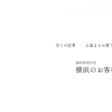
0467-37-9
29
TEL
10:30-17:00
(水・日 定休
全ての記事
心温まるお便
2021年9月1日
印章道
横浜のお客