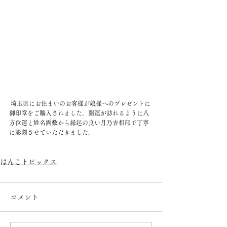
 埼玉県にお住まいのお客様が娘様へのプレゼントに
御印章をご購入されました。開運が訪れるように八
方位運と姓名画数から縁起の良い月乃吉相印で丁寧
に彫刻させていただきました。
はんこトピックス
コメント