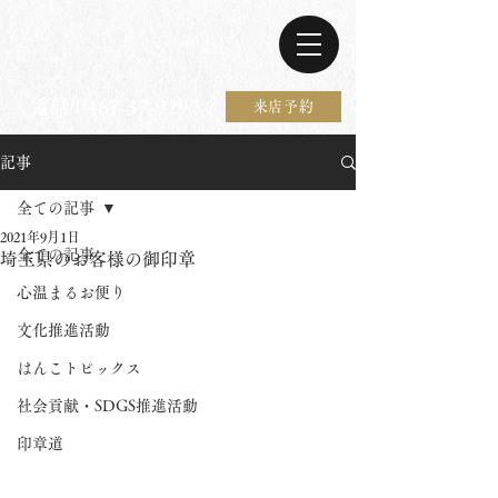
電話 0467-37-9297
来店予約
記事
全ての記事
2021年9月1日
全ての記事
埼玉県のお客様の御印章
心温まるお便り
文化推進活動
はんこトピックス
社会貢献・SDGS推進活動
印章道