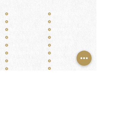
TOP
お客様の声・評判
月野印
メディア掲載
鎌倉はんこについて
業界関係者のご印鑑
鎌倉と印章の歴史
よくある質問
日本人と印鑑
文化推進活動
印鑑の種類と選び方
印判士ブログ
個人の印鑑
商品紹介
店舗情報・アクセス
法人会社の印鑑
社会的責任
花押（かおう）
著作権/無断転送・引用禁止
最高級品「象牙印鑑」
お問い合わせ
鎌倉彫「月野印」
来店ご予約
鎌倉彫の御朱印
プライバシーポリシー
神社仏閣の御朱印
特定商取引法に基づく表記
作品集：印影ギャラリー
印鑑の彫り直し
印鑑のご祈祷・ご供養