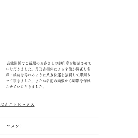
 芸能関係でご活躍のお客さまの御印章を彫刻させて
いただきました。月乃吉相体による才能が開花し名
声・成功を得れるように八方位運を強調して彫刻さ
せて頂きました。またお名前の画数から印影を作成
させていただきました。
はんこトピックス
コメント