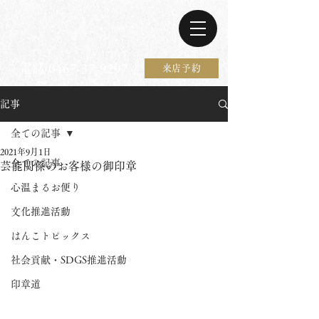
電話 0467-37-9297
来店予約
記事
全ての記事
2021年9月1日
全ての記事
芸能関係のお客様の御印章
心温まるお便り
文化推進活動
はんこトピックス
社会貢献・SDGS推進活動
印章道