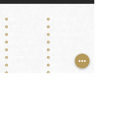
TOP
お客様の声・評判
月野印
メディア掲載
鎌倉はんこについて
業界関係者のご印鑑
鎌倉と印章の歴史
よくある質問
日本人と印鑑
文化推進活動
印鑑の種類と選び方
印判士ブログ
個人の印鑑
商品紹介
店舗情報・アクセス
法人会社の印鑑
社会的責任
花押（かおう）
著作権/無断転送・引用禁止
最高級品「象牙印鑑」
お問い合わせ
鎌倉彫「月野印」
来店ご予約
鎌倉彫の御朱印
プライバシーポリシー
神社仏閣の御朱印
特定商取引法に基づく表記
作品集：印影ギャラリー
印鑑の彫り直し