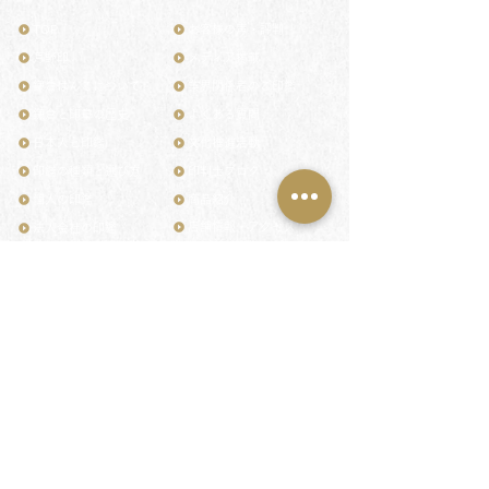
TOP
お客様の声・評判
月野印
メディア掲載
鎌倉はんこについて
業界関係者のご印鑑
鎌倉と印章の歴史
よくある質問
日本人と印鑑
文化推進活動
印鑑の種類と選び方
印判士ブログ
個人の印鑑
商品紹介
店舗情報・アクセス
法人会社の印鑑
社会的責任
花押（かおう）
著作権/無断転送・引用禁止
最高級品「象牙印鑑」
お問い合わせ
鎌倉彫「月野印」
来店ご予約
鎌倉彫の御朱印
プライバシーポリシー
神社仏閣の御朱印
特定商取引法に基づく表記
作品集：印影ギャラリー
印鑑の彫り直し
印鑑のご祈祷・ご供養