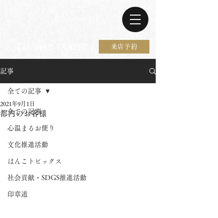
電話 0467-37-9297
来店予約
記事
全ての記事
2021年9月1日
全ての記事
都内のお客様
心温まるお便り
文化推進活動
はんこトピックス
社会貢献・SDGS推進活動
印章道