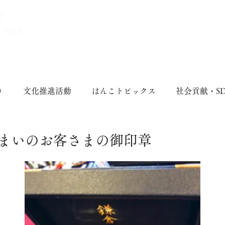
7
、不定休)
り
文化推進活動
はんこトピックス
社会貢献・S
まいのお客さまの御印章