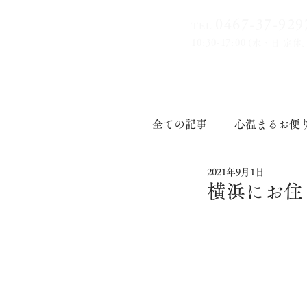
0467-37-9
29
TEL
10:30-17:00
(水・日 定休
全ての記事
心温まるお便
2021年9月1日
印章道
横浜にお住