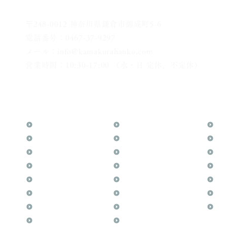
〒248-0012 神奈川県鎌倉市御成町5-6
電話番号：0467-37-9297
メール：info@kamakurahanko.com
営業時間：10:30-17:00 （水・日 定休、不定休）
横浜からJR横須賀線で鎌倉まで約20分
​鎌倉駅から徒歩2分
TOP
花押（かおう）
お
月野印
最高級品「象牙印鑑」
メ
鎌倉はんこについて
鎌倉彫「月野印」
業
鎌倉と印章の歴史
鎌倉彫の御朱印
よ
日本人と印鑑
神社仏閣の御朱印
文
印鑑の種類と選び方
作品集：印影ギャラリー
印
個人の印鑑
印鑑の彫り直し
商
法人会社の印鑑
印鑑のご祈祷・ご供養