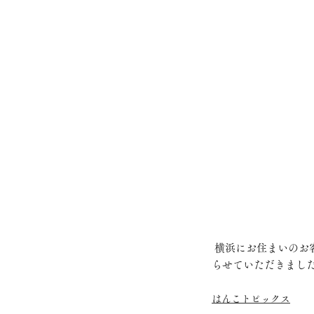
 横浜にお住まいのお客様の御印章を彫刻させていただきました。姓名画数と八方位運から縁起の良い印鑑を作
らせていただきまし
はんこトピックス