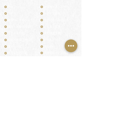
TOP
お客様の声・評判
月野印
メディア掲載
鎌倉はんこについて
業界関係者のご印鑑
鎌倉と印章の歴史
よくある質問
日本人と印鑑
文化推進活動
印鑑の種類と選び方
印判士ブログ
個人の印鑑
商品紹介
店舗情報・アクセス
法人会社の印鑑
社会的責任
花押（かおう）
著作権/無断転送・引用禁止
最高級品「象牙印鑑」
お問い合わせ
鎌倉彫「月野印」
来店ご予約
鎌倉彫の御朱印
プライバシーポリシー
神社仏閣の御朱印
特定商取引法に基づく表記
作品集：印影ギャラリー
印鑑の彫り直し
印鑑のご祈祷・ご供養