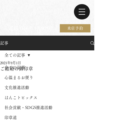
電話 0467-37-9297
来店予約
記事
全ての記事
2021年9月1日
全ての記事
ご結婚の御印章
心温まるお便り
文化推進活動
はんこトピックス
社会貢献・SDGS推進活動
印章道