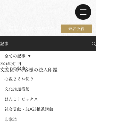
電話 0467-37-9297
来店予約
記事
全ての記事
2021年9月1日
全ての記事
文京区のお客様の法人印鑑
心温まるお便り
文化推進活動
はんこトピックス
社会貢献・SDGS推進活動
印章道