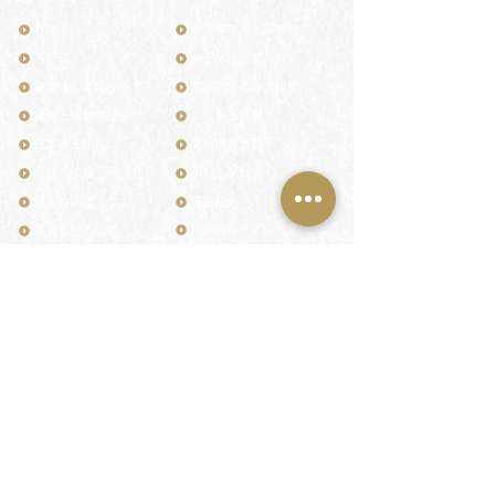
TOP
お客様の声・評判
月野印
メディア掲載
鎌倉はんこについて
業界関係者のご印鑑
鎌倉と印章の歴史
よくある質問
日本人と印鑑
文化推進活動
印鑑の種類と選び方
印判士ブログ
個人の印鑑
商品紹介
店舗情報・アクセス
法人会社の印鑑
社会的責任
花押（かおう）
著作権/無断転送・引用禁止
最高級品「象牙印鑑」
お問い合わせ
鎌倉彫「月野印」
来店ご予約
鎌倉彫の御朱印
プライバシーポリシー
神社仏閣の御朱印
特定商取引法に基づく表記
作品集：印影ギャラリー
印鑑の彫り直し
印鑑のご祈祷・ご供養