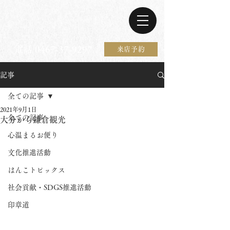
電話 0467-37-9297
来店予約
記事
全ての記事
2021年9月1日
全ての記事
大分から鎌倉観光
心温まるお便り
文化推進活動
はんこトピックス
社会貢献・SDGS推進活動
印章道