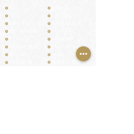
TOP
お客様の声・評判
月野印
メディア掲載
鎌倉はんこについて
業界関係者のご印鑑
鎌倉と印章の歴史
よくある質問
日本人と印鑑
文化推進活動
印鑑の種類と選び方
印判士ブログ
個人の印鑑
商品紹介
店舗情報・アクセス
法人会社の印鑑
社会的責任
花押（かおう）
著作権/無断転送・引用禁止
最高級品「象牙印鑑」
お問い合わせ
鎌倉彫「月野印」
来店ご予約
鎌倉彫の御朱印
プライバシーポリシー
神社仏閣の御朱印
特定商取引法に基づく表記
作品集：印影ギャラリー
印鑑の彫り直し
印鑑のご祈祷・ご供養