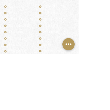
TOP
お客様の声・評判
月野印
メディア掲載
鎌倉はんこについて
業界関係者のご印鑑
鎌倉と印章の歴史
よくある質問
日本人と印鑑
文化推進活動
印鑑の種類と選び方
印判士ブログ
個人の印鑑
商品紹介
店舗情報・アクセス
法人会社の印鑑
社会的責任
花押（かおう）
著作権/無断転送・引用禁止
最高級品「象牙印鑑」
お問い合わせ
鎌倉彫「月野印」
来店ご予約
鎌倉彫の御朱印
プライバシーポリシー
神社仏閣の御朱印
特定商取引法に基づく表記
作品集：印影ギャラリー
印鑑の彫り直し
印鑑のご祈祷・ご供養