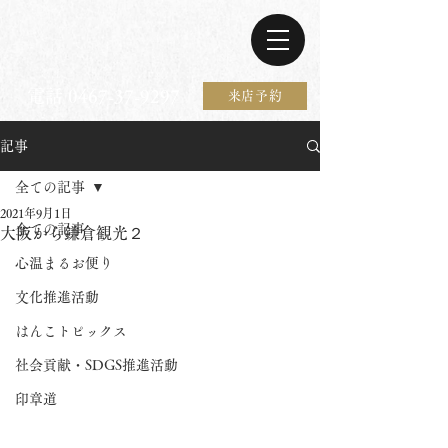
電話 0467-37-9297
来店予約
記事
全ての記事
2021年9月1日
全ての記事
大阪から鎌倉観光２
心温まるお便り
文化推進活動
はんこトピックス
社会貢献・SDGS推進活動
印章道