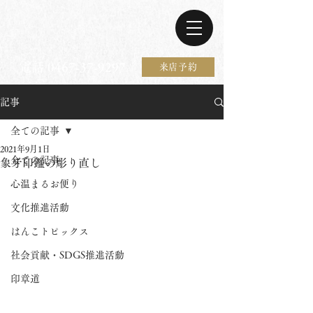
電話 0467-37-9297
来店予約
記事
全ての記事
2021年9月1日
全ての記事
象牙印鑑の彫り直し
心温まるお便り
文化推進活動
はんこトピックス
社会貢献・SDGS推進活動
印章道