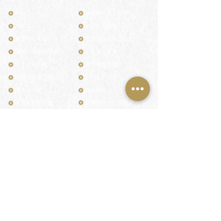
TOP
お客様の声・評判
月野印
メディア掲載
鎌倉はんこについて
業界関係者のご印鑑
鎌倉と印章の歴史
よくある質問
日本人と印鑑
文化推進活動
印鑑の種類と選び方
印判士ブログ
個人の印鑑
商品紹介
店舗情報・アクセス
法人会社の印鑑
社会的責任
花押（かおう）
著作権/無断転送・引用禁止
最高級品「象牙印鑑」
お問い合わせ
鎌倉彫「月野印」
来店ご予約
鎌倉彫の御朱印
プライバシーポリシー
神社仏閣の御朱印
特定商取引法に基づく表記
作品集：印影ギャラリー
印鑑の彫り直し
印鑑のご祈祷・ご供養