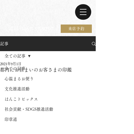
電話 0467-37-9297
来店予約
記事
全ての記事
2021年9月1日
全ての記事
都内にお住まいのお客さまの印鑑
心温まるお便り
文化推進活動
はんこトピックス
社会貢献・SDGS推進活動
印章道