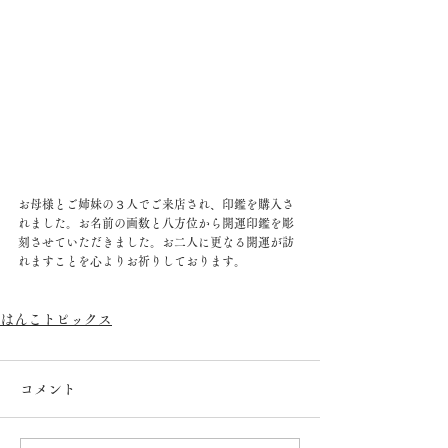
お母様とご姉妹の３人でご来店され、印鑑を購入さ
れました。お名前の画数と八方位から開運印鑑を彫
刻させていただきました。お二人に更なる開運が訪
れますことを心よりお祈りしております。 
はんこトピックス
コメント