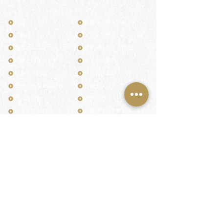
TOP
お客様の声・評判
月野印
メディア掲載
鎌倉はんこについて
業界関係者のご印鑑
鎌倉と印章の歴史
よくある質問
日本人と印鑑
文化推進活動
印鑑の種類と選び方
印判士ブログ
個人の印鑑
商品紹介
店舗情報・アクセス
法人会社の印鑑
社会的責任
花押（かおう）
著作権/無断転送・引用禁止
最高級品「象牙印鑑」
お問い合わせ
鎌倉彫「月野印」
来店ご予約
鎌倉彫の御朱印
プライバシーポリシー
神社仏閣の御朱印
特定商取引法に基づく表記
作品集：印影ギャラリー
印鑑の彫り直し
印鑑のご祈祷・ご供養