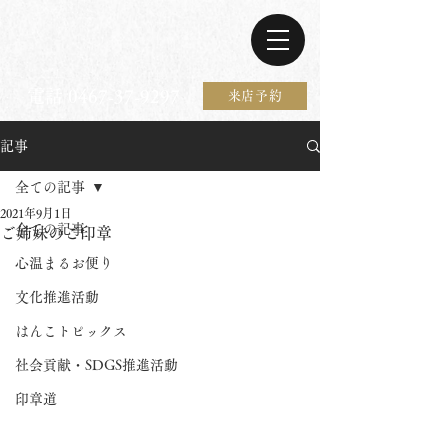
電話 0467-37-9297
来店予約
記事
全ての記事
2021年9月1日
全ての記事
ご姉妹のご印章
心温まるお便り
文化推進活動
はんこトピックス
社会貢献・SDGS推進活動
印章道