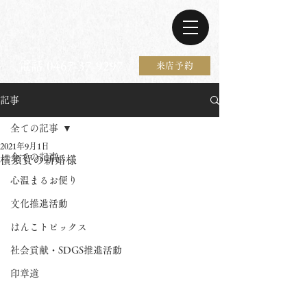
電話 0467-37-9297
来店予約
記事
全ての記事
2021年9月1日
全ての記事
横須賀の新婚様
心温まるお便り
文化推進活動
はんこトピックス
社会貢献・SDGS推進活動
印章道