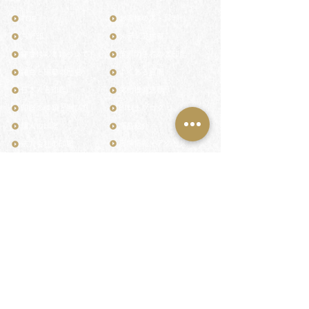
TOP
お客様の声・評判
月野印
メディア掲載
鎌倉はんこについて
業界関係者のご印鑑
鎌倉と印章の歴史
よくある質問
日本人と印鑑
文化推進活動
印鑑の種類と選び方
印判士ブログ
個人の印鑑
商品紹介
店舗情報・アクセス
法人会社の印鑑
社会的責任
花押（かおう）
著作権/無断転送・引用禁止
最高級品「象牙印鑑」
お問い合わせ
鎌倉彫「月野印」
来店ご予約
鎌倉彫の御朱印
プライバシーポリシー
神社仏閣の御朱印
特定商取引法に基づく表記
作品集：印影ギャラリー
印鑑の彫り直し
印鑑のご祈祷・ご供養