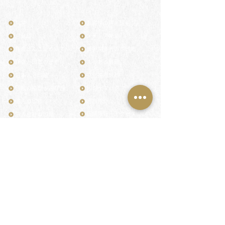
TOP
お客様の声・評判
月野印
メディア掲載
鎌倉はんこについて
業界関係者のご印鑑
鎌倉と印章の歴史
よくある質問
日本人と印鑑
文化推進活動
印鑑の種類と選び方
印判士ブログ
個人の印鑑
商品紹介
店舗情報・アクセス
法人会社の印鑑
社会的責任
花押（かおう）
著作権/無断転送・引用禁止
最高級品「象牙印鑑」
お問い合わせ
鎌倉彫「月野印」
来店ご予約
鎌倉彫の御朱印
プライバシーポリシー
神社仏閣の御朱印
特定商取引法に基づく表記
作品集：印影ギャラリー
印鑑の彫り直し
印鑑のご祈祷・ご供養