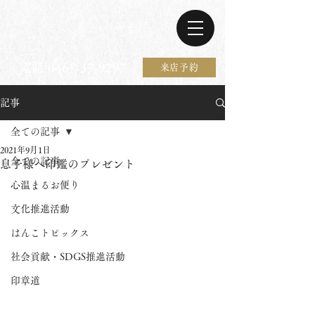
電話 0467-37-9297
来店予約
記事
全ての記事
2021年9月1日
全ての記事
息子様へ印鑑のプレゼント
心温まるお便り
文化推進活動
はんこトピックス
社会貢献・SDGS推進活動
印章道