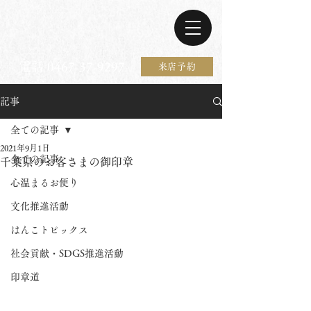
電話 0467-37-9297
来店予約
記事
全ての記事
2021年9月1日
全ての記事
千葉県のお客さまの御印章
心温まるお便り
文化推進活動
はんこトピックス
社会貢献・SDGS推進活動
印章道