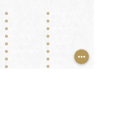
TOP
お客様の声・評判
月野印
メディア掲載
鎌倉はんこについて
業界関係者のご印鑑
鎌倉と印章の歴史
よくある質問
日本人と印鑑
文化推進活動
印鑑の種類と選び方
印判士ブログ
個人の印鑑
商品紹介
店舗情報・アクセス
法人会社の印鑑
社会的責任
花押（かおう）
著作権/無断転送・引用禁止
最高級品「象牙印鑑」
お問い合わせ
鎌倉彫「月野印」
来店ご予約
鎌倉彫の御朱印
プライバシーポリシー
神社仏閣の御朱印
特定商取引法に基づく表記
作品集：印影ギャラリー
印鑑の彫り直し
印鑑のご祈祷・ご供養