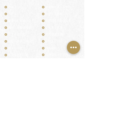
TOP
お客様の声・評判
月野印
メディア掲載
鎌倉はんこについて
業界関係者のご印鑑
鎌倉と印章の歴史
よくある質問
日本人と印鑑
文化推進活動
印鑑の種類と選び方
印判士ブログ
個人の印鑑
商品紹介
店舗情報・アクセス
法人会社の印鑑
社会的責任
花押（かおう）
著作権/無断転送・引用禁止
最高級品「象牙印鑑」
お問い合わせ
鎌倉彫「月野印」
来店ご予約
鎌倉彫の御朱印
プライバシーポリシー
神社仏閣の御朱印
特定商取引法に基づく表記
作品集：印影ギャラリー
印鑑の彫り直し
印鑑のご祈祷・ご供養