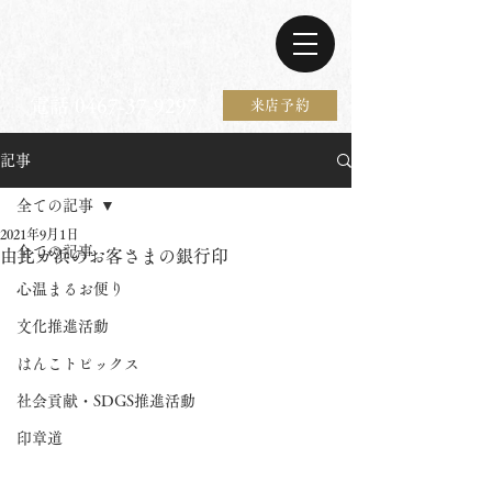
電話 0467-37-9297
来店予約
記事
全ての記事
2021年9月1日
全ての記事
由比ガ浜のお客さまの銀行印
心温まるお便り
文化推進活動
はんこトピックス
社会貢献・SDGS推進活動
印章道