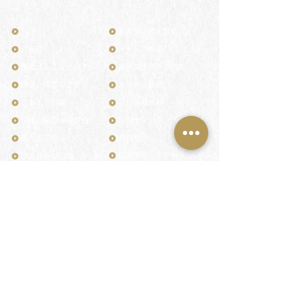
TOP
お客様の声・評判
月野印
メディア掲載
鎌倉はんこについて
業界関係者のご印鑑
鎌倉と印章の歴史
よくある質問
日本人と印鑑
文化推進活動
印鑑の種類と選び方
印判士ブログ
個人の印鑑
商品紹介
店舗情報・アクセス
法人会社の印鑑
社会的責任
花押（かおう）
著作権/無断転送・引用禁止
最高級品「象牙印鑑」
お問い合わせ
鎌倉彫「月野印」
来店ご予約
鎌倉彫の御朱印
プライバシーポリシー
神社仏閣の御朱印
特定商取引法に基づく表記
作品集：印影ギャラリー
印鑑の彫り直し
印鑑のご祈祷・ご供養