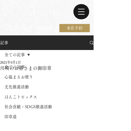
電話 0467-37-9297
来店予約
記事
全ての記事
2021年9月1日
全ての記事
川崎のお客さまの御印章
心温まるお便り
文化推進活動
はんこトピックス
社会貢献・SDGS推進活動
印章道