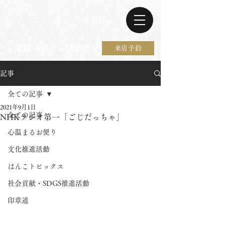
電話 0467-37-9297
来店予約
記事
全ての記事
2021年9月1日
全ての記事
NHKラジオ第一「ごじだっちゃ」
心温まるお便り
文化推進活動
はんこトピックス
社会貢献・SDGS推進活動
印章道