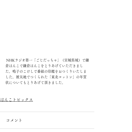
 NHKラジオ第一「ごじだっちゃ」（宮城県域）で鎌
倉はんこで鎌倉はんこをとりあげていただきまし
た。鳴子のこけしで番組の印鑑をおつくりいたしま
した。被災地でつくられた「東北コットン」の年賀
状についてもとりあげて頂きました。
はんこトピックス
コメント