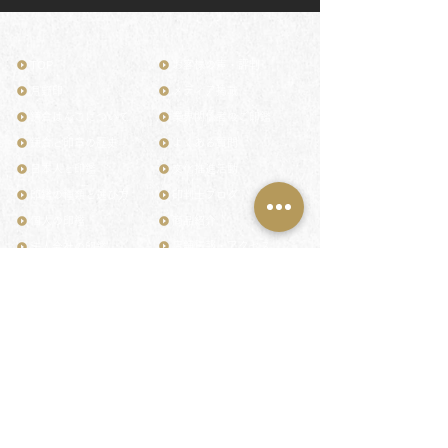
TOP
お客様の声・評判
月野印
メディア掲載
鎌倉はんこについて
業界関係者のご印鑑
鎌倉と印章の歴史
よくある質問
日本人と印鑑
文化推進活動
印鑑の種類と選び方
印判士ブログ
個人の印鑑
商品紹介
店舗情報・アクセス
法人会社の印鑑
社会的責任
花押（かおう）
著作権/無断転送・引用禁止
最高級品「象牙印鑑」
お問い合わせ
鎌倉彫「月野印」
来店ご予約
鎌倉彫の御朱印
プライバシーポリシー
神社仏閣の御朱印
特定商取引法に基づく表記
作品集：印影ギャラリー
印鑑の彫り直し