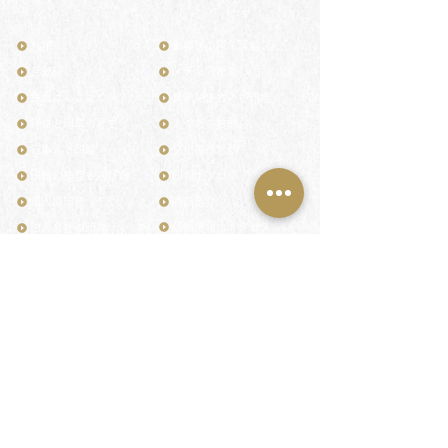
TOP
お客様の声・評判
月野印
メディア掲載
鎌倉はんこについて
業界関係者のご印鑑
鎌倉と印章の歴史
よくある質問
日本人と印鑑
文化推進活動
印鑑の種類と選び方
印判士ブログ
個人の印鑑
商品紹介
店舗情報・アクセス
法人会社の印鑑
社会的責任
花押（かおう）
著作権/無断転送・引用禁止
最高級品「象牙印鑑」
お問い合わせ
鎌倉彫「月野印」
来店ご予約
鎌倉彫の御朱印
プライバシーポリシー
神社仏閣の御朱印
特定商取引法に基づく表記
作品集：印影ギャラリー
印鑑の彫り直し
印鑑のご祈祷・ご供養