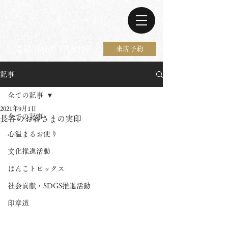
電話 0467-37-9297
来店予約
記事
全ての記事
2021年9月1日
全ての記事
長谷のお客さまの実印
心温まるお便り
文化推進活動
はんこトピックス
社会貢献・SDGS推進活動
印章道