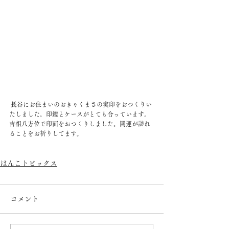
 長谷にお住まいのおきゃくまさの実印をおつくりい
たしました。印鑑とケースがとても合っています。
吉相八方位で印面をおつくりしました。開運が訪れ
ることをお祈りしてます。
はんこトピックス
コメント