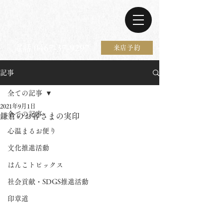
電話 0467-37-9297
来店予約
記事
全ての記事
2021年9月1日
全ての記事
鎌倉のお客さまの実印
心温まるお便り
文化推進活動
はんこトピックス
社会貢献・SDGS推進活動
印章道