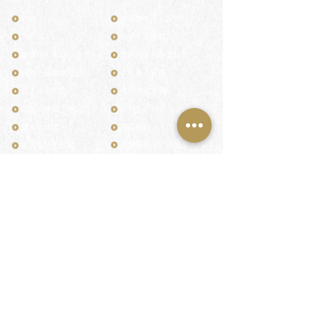
TOP
お客様の声・評判
月野印
メディア掲載
鎌倉はんこについて
業界関係者のご印鑑
鎌倉と印章の歴史
よくある質問
日本人と印鑑
文化推進活動
印鑑の種類と選び方
印判士ブログ
個人の印鑑
商品紹介
店舗情報・アクセス
法人会社の印鑑
社会的責任
花押（かおう）
著作権/無断転送・引用禁止
最高級品「象牙印鑑」
お問い合わせ
鎌倉彫「月野印」
来店ご予約
鎌倉彫の御朱印
プライバシーポリシー
神社仏閣の御朱印
特定商取引法に基づく表記
作品集：印影ギャラリー
印鑑の彫り直し
印鑑のご祈祷・ご供養