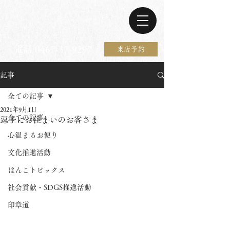
電話 0467-37-9297
来店予約
記事
全ての記事
2021年9月1日
全ての記事
逗子にお住まいのお客さま
心温まるお便り
文化推進活動
はんこトピックス
社会貢献・SDGS推進活動
印章道