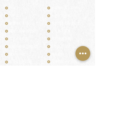
TOP
お客様の声・評判
月野印
メディア掲載
鎌倉はんこについて
業界関係者のご印鑑
鎌倉と印章の歴史
よくある質問
日本人と印鑑
文化推進活動
印鑑の種類と選び方
印判士ブログ
個人の印鑑
商品紹介
店舗情報・アクセス
法人会社の印鑑
社会的責任
花押（かおう）
著作権/無断転送・引用禁止
最高級品「象牙印鑑」
お問い合わせ
鎌倉彫「月野印」
来店ご予約
鎌倉彫の御朱印
プライバシーポリシー
神社仏閣の御朱印
特定商取引法に基づく表記
作品集：印影ギャラリー
印鑑の彫り直し
印鑑のご祈祷・ご供養