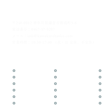
〒248-0012 神奈川県鎌倉市御成町5-6
電話番号：0467-37-9297
メール：info@kamakurahanko.com
営業時間：10:30-17:00 （水・日 定休、不定休）
横浜からJR横須賀線で鎌倉まで約20分
​鎌倉駅から徒歩2分
TOP
花押（かおう）
お
月野印
最高級品「象牙印鑑」
メ
鎌倉はんこについて
鎌倉彫「月野印」
業
鎌倉と印章の歴史
鎌倉彫の御朱印
よ
日本人と印鑑
神社仏閣の御朱印
文
印鑑の種類と選び方
作品集：印影ギャラリー
印