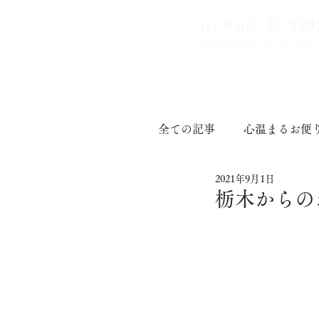
0467-37-9
29
TEL
10:30-17:00
(水・日 定休
全ての記事
心温まるお便
2021年9月1日
印章道
栃木からの