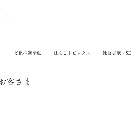
7
、不定休)
り
文化推進活動
はんこトピックス
社会貢献・S
お客さま