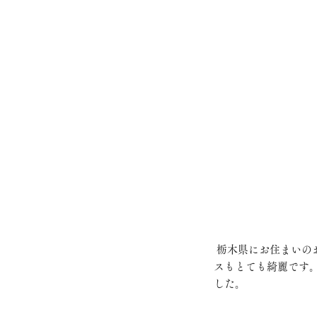
 栃木県にお住まいのお客さまがご結婚を機に新たな印鑑をおつくりになられました。実印と認印で印鑑もケー
スもとても綺麗です
した。