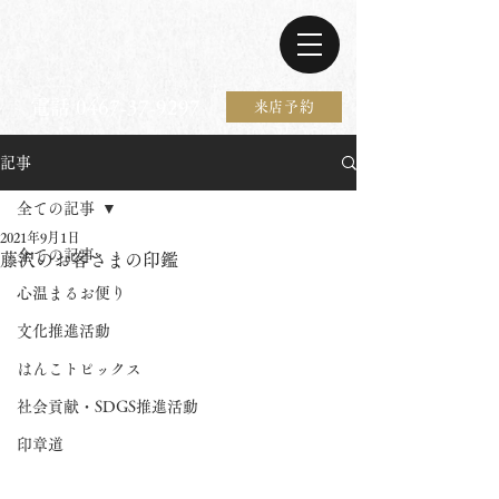
電話 0467-37-9297
来店予約
記事
全ての記事
2021年9月1日
全ての記事
藤沢のお客さまの印鑑
心温まるお便り
文化推進活動
はんこトピックス
社会貢献・SDGS推進活動
印章道