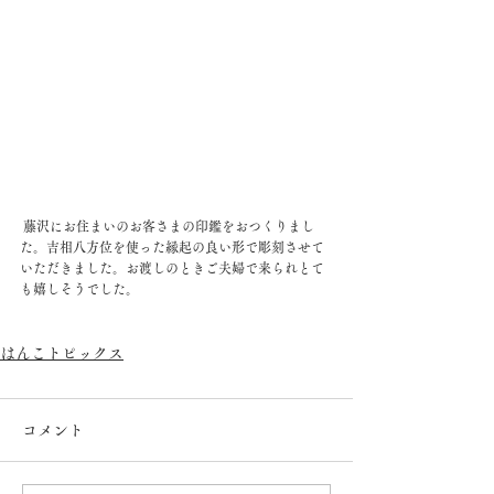
 藤沢にお住まいのお客さまの印鑑をおつくりまし
た。吉相八方位を使った縁起の良い形で彫刻させて
いただきました。お渡しのときご夫婦で来られとて
も嬉しそうでした。
はんこトピックス
コメント