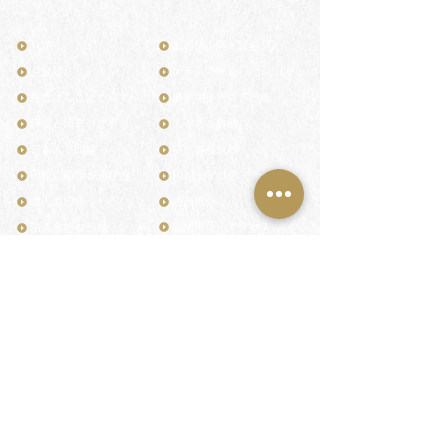
TOP
お客様の声・評判
月野印
メディア掲載
鎌倉はんこについて
業界関係者のご印鑑
鎌倉と印章の歴史
よくある質問
日本人と印鑑
文化推進活動
印鑑の種類と選び方
印判士ブログ
個人の印鑑
商品紹介
店舗情報・アクセス
法人会社の印鑑
社会的責任
花押（かおう）
著作権/無断転送・引用禁止
最高級品「象牙印鑑」
お問い合わせ
鎌倉彫「月野印」
来店ご予約
鎌倉彫の御朱印
プライバシーポリシー
神社仏閣の御朱印
特定商取引法に基づく表記
作品集：印影ギャラリー
印鑑の彫り直し
印鑑のご祈祷・ご供養