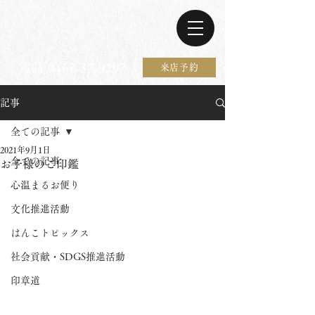
電話 0467-37-9297
来店予約
記事
全ての記事
2021年9月1日
全ての記事
お子様のご印鑑
心温まるお便り
文化推進活動
はんこトピックス
社会貢献・SDGS推進活動
印章道