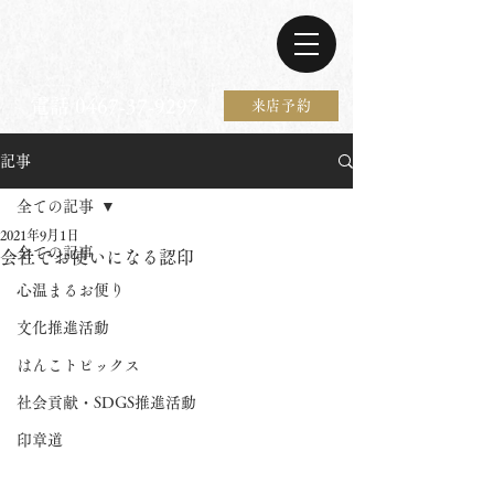
電話 0467-37-9297
来店予約
記事
全ての記事
2021年9月1日
全ての記事
会社でお使いになる認印
心温まるお便り
文化推進活動
はんこトピックス
社会貢献・SDGS推進活動
印章道