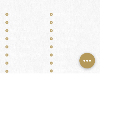
TOP
お客様の声・評判
月野印
メディア掲載
鎌倉はんこについて
業界関係者のご印鑑
鎌倉と印章の歴史
よくある質問
日本人と印鑑
文化推進活動
印鑑の種類と選び方
印判士ブログ
個人の印鑑
商品紹介
店舗情報・アクセス
法人会社の印鑑
社会的責任
花押（かおう）
著作権/無断転送・引用禁止
最高級品「象牙印鑑」
お問い合わせ
鎌倉彫「月野印」
来店ご予約
鎌倉彫の御朱印
プライバシーポリシー
神社仏閣の御朱印
特定商取引法に基づく表記
作品集：印影ギャラリー
印鑑の彫り直し
印鑑のご祈祷・ご供養